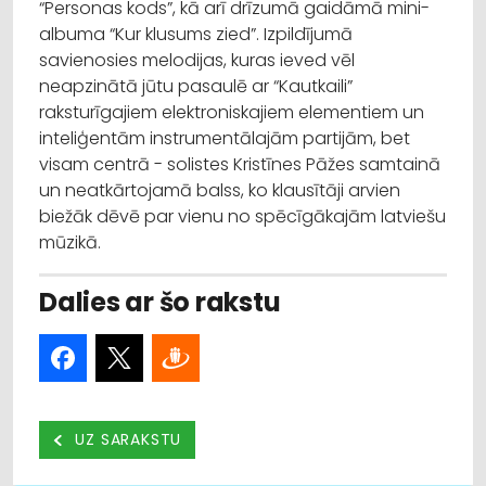
“Personas kods”, kā arī drīzumā gaidāmā mini-
albuma “Kur klusums zied”. Izpildījumā
savienosies melodijas, kuras ieved vēl
neapzinātā jūtu pasaulē ar “Kautkaili”
raksturīgajiem elektroniskajiem elementiem un
inteliģentām instrumentālajām partijām, bet
visam centrā - solistes Kristīnes Pāžes samtainā
un neatkārtojamā balss, ko klausītāji arvien
biežāk dēvē par vienu no spēcīgākajām latviešu
mūzikā.
Dalies ar šo rakstu
UZ SARAKSTU