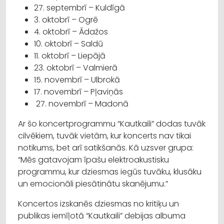
27. septembrī – Kuldīgā
3. oktobrī – Ogrē
4. oktobrī – Ādažos
10. oktobrī – Saldū
11. oktobrī – Liepājā
23. oktobrī – Valmierā
15. novembrī – Ulbrokā
17. novembrī – Pļaviņās
27. novembrī – Madonā
Ar šo koncertprogrammu “Kautkaili” dodas tuvāk
cilvēkiem, tuvāk vietām, kur koncerts nav tikai
notikums, bet arī satikšanās. Kā uzsver grupa:
“Mēs gatavojam īpašu elektroakustisku
programmu, kur dziesmas iegūs tuvāku, klusāku
un emocionāli piesātinātu skanējumu.”
Koncertos izskanēs dziesmas no kritiķu un
publikas iemīļotā “Kautkaili” debijas albuma