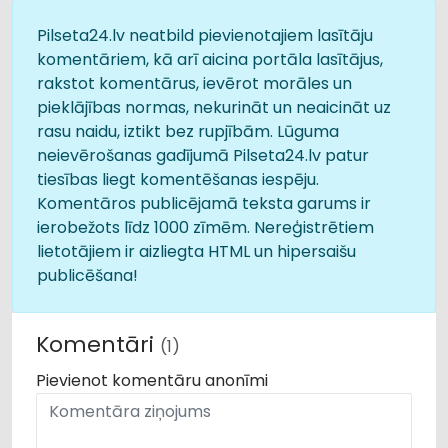
Pilseta24.lv neatbild pievienotajiem lasītāju
komentāriem, kā arī aicina portāla lasītājus,
rakstot komentārus, ievērot morāles un
pieklājības normas, nekurināt un neaicināt uz
rasu naidu, iztikt bez rupjībām. Lūguma
neievērošanas gadījumā Pilseta24.lv patur
tiesības liegt komentēšanas iespēju.
Komentāros publicējamā teksta garums ir
ierobežots līdz 1000 zīmēm. Nereģistrētiem
lietotājiem ir aizliegta HTML un hipersaišu
publicēšana!
Komentāri
(1)
Pievienot komentāru anonīmi