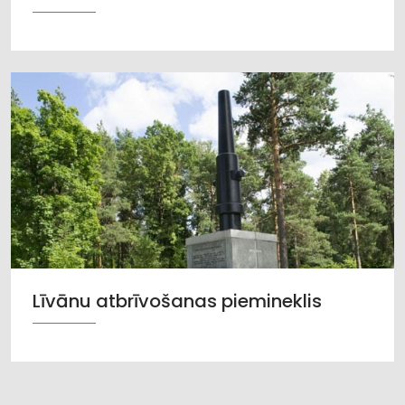
Līvānu atbrīvošanas piemineklis