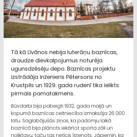
Tā kā Līvānos nebija luterāņu baznīcas,
draudze dievkalpojumus noturēja
ugunsdzēsēju depo. Baznīcas projektu
izstrādāja inženieris Pētersons no
Krustpils un 1929. gada rudenī tika ielikts
pirmais pamatakmens.
Būvdarbi bija pabeigti 1932. gada maijā un
kopumā baznīcas celtniecība izmaksāja 26 000
latu. Saglabājušās ziņas, ka padomju laikā
baznīcā bija plānots iekārtot sporta zāli un
noliktavu, taču tas neticis īstenots. Jāpiemin, ka