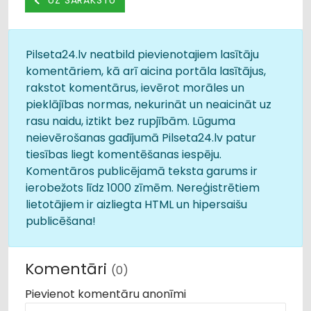
Pilseta24.lv neatbild pievienotajiem lasītāju
komentāriem, kā arī aicina portāla lasītājus,
rakstot komentārus, ievērot morāles un
pieklājības normas, nekurināt un neaicināt uz
rasu naidu, iztikt bez rupjībām. Lūguma
neievērošanas gadījumā Pilseta24.lv patur
tiesības liegt komentēšanas iespēju.
Komentāros publicējamā teksta garums ir
ierobežots līdz 1000 zīmēm. Nereģistrētiem
lietotājiem ir aizliegta HTML un hipersaišu
publicēšana!
Komentāri
(0)
Pievienot komentāru anonīmi