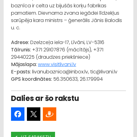
baznīca ir celta uz bijušās korķu fabrikas
pamatiem. Dievnama zvana iegādei līdzekļus
sarūpēja kara ministrs – ģenerālis Jānis Balodis
u. c.
Adrese:
Dzelzceļa iela-17, Līvāni, LV-5316
Tālrunis:
+371 29107876 (mācītājs), +371
29440225 (draudzes priekšniece)
Mājaslapa:
www.visitlivani.lv
E-pasts:
livanubaznica@inbox.lv, tic@livani.lv
GPS koordinātes:
56.350633, 26.179994
Dalies ar šo rakstu
UZ SARAKSTU