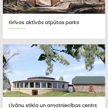
Grīvas aktīvās atpūtas parks
Līvānu stikla un amatniecības centrs