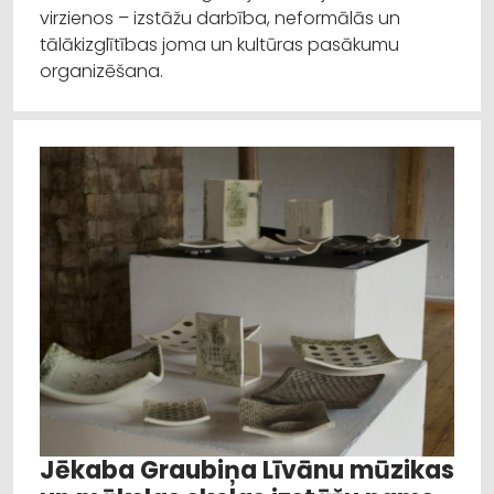
virzienos – izstāžu darbība, neformālās un
tālākizglītības joma un kultūras pasākumu
organizēšana.
Jēkaba Graubiņa Līvānu mūzikas