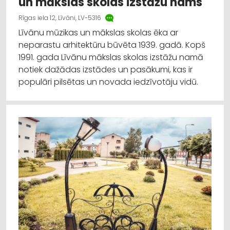
un mākslas skolas izstāžu nams
Rīgas iela 12, Līvāni, LV-5316
Līvānu mūzikas un mākslas skolas ēka ar
neparastu arhitektūru būvēta 1939. gadā. Kopš
1991. gada Līvānu mākslas skolas izstāžu namā
notiek dažādas izstādes un pasākumi, kas ir
populāri pilsētas un novada iedzīvotāju vidū.