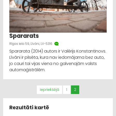
Spararats
Rīgas iela 59, Līvāni, LV-5316
Spararata (2014) autors ir Valērijs Konstantinovs.
Līvāni ir pilsēta, kura nav iedomājama bez auto,
jo cauri tai vijas viena no galvenajām valsts
automaģistrālēm.
Iepriekšējā
1
2
Rezultāti kartē