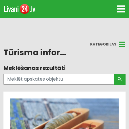
KATEGORIJAS
Tūrisma informācija
Meklēšanas rezultāti
Visi
Līvāni