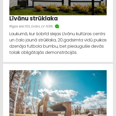
Līvānu strūklaka
Rīgas iela 103, Līvāni, LV-5316
Laukumā, kur šobrīd slejas Līvānu kultūras centrs
un čalo jaunā strūklaka, 20.gadsimta vidū puikas
dzenāja futbola bumbu, bet pieaugušie devās
tolaik obligātajās demonstrācijās.