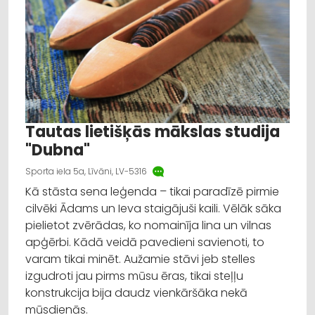
Tautas lietišķās mākslas studija
"Dubna"
Sporta iela 5a, Līvāni, LV-5316
Kā stāsta sena leģenda – tikai paradīzē pirmie
cilvēki Ādams un Ieva staigājuši kaili. Vēlāk sāka
pielietot zvērādas, ko nomainīja lina un vilnas
apģērbi. Kādā veidā pavedieni savienoti, to
varam tikai minēt. Aužamie stāvi jeb stelles
izgudroti jau pirms mūsu ēras, tikai steļļu
konstrukcija bija daudz vienkāršāka nekā
mūsdienās.