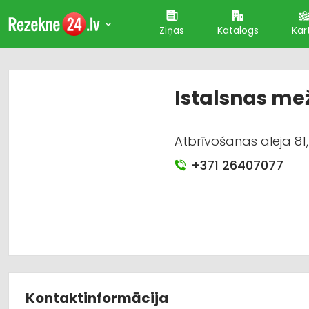
Ziņas
Katalogs
Kar
Istalsnas mež
Atbrīvošanas aleja 81
+371 26407077
Kontaktinformācija