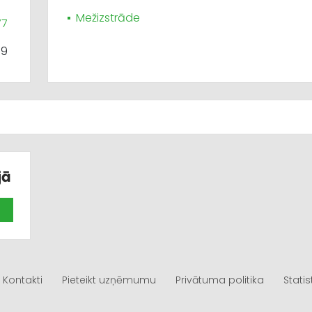
Mežizstrāde
77
89
jā
Kontakti
Pieteikt uzņēmumu
Privātuma politika
Statis