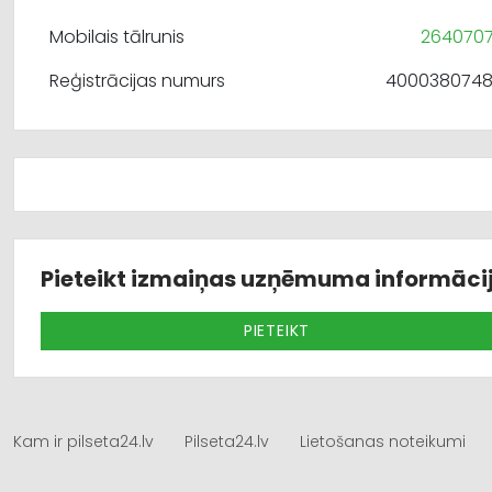
Mobilais tālrunis
264070
Reģistrācijas numurs
400038074
Pieteikt izmaiņas uzņēmuma informāci
PIETEIKT
Kam ir pilseta24.lv
Pilseta24.lv
Lietošanas noteikumi