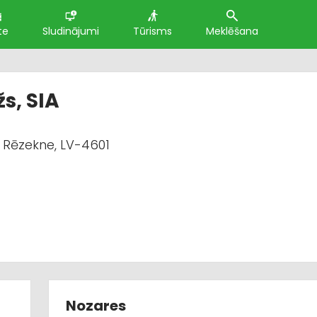
te
Sludinājumi
Tūrisms
Meklēšana
s, SIA
, Rēzekne, LV-4601
Nozares