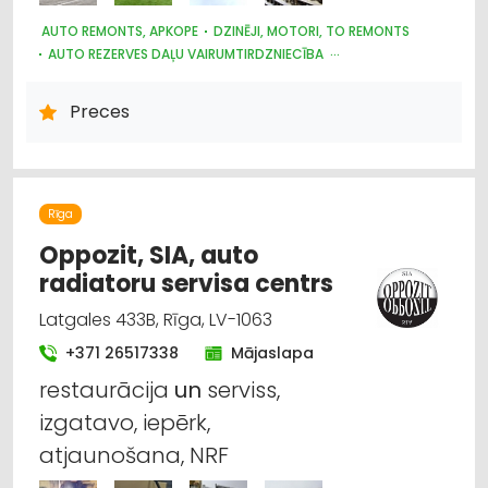
AUTO REMONTS, APKOPE
DZINĒJI, MOTORI, TO REMONTS
AUTO REZERVES DAĻU VAIRUMTIRDZNIECĪBA
KRAVAS AUTO, APKOPE UN REZERVES DAĻAS
LAUKSAIMNIECĪBAS TEHNIKAS UN TRAKTORTEHNIKAS REZERVES
Preces
DAĻAS
AUTO REZERVES DAĻU TIRDZNIECĪBA
AUTO RIEPU, AUTO DISKU TIRDZNIECĪBA
MOTORU EĻĻAS, SMĒRVIELAS
AUTO ĶĪMIJA, AUTO KRĀSAS
AUTOSERVISU APRĪKOJUMS
Rīga
Oppozit, SIA, auto
radiatoru servisa centrs
Latgales 433B, Rīga, LV-1063
+371 26517338
Mājaslapa
restaurācija
un
serviss,
izgatavo, iepērk,
atjaunošana, NRF