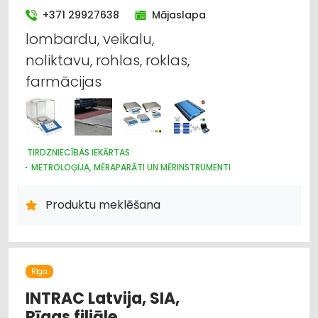
+371 29927638
Mājaslapa
lombardu, veikalu,
noliktavu, rohlas, roklas,
farmācijas
TIRDZNIECĪBAS IEKĀRTAS
METROLOĢIJA, MĒRAPARĀTI UN MĒRINSTRUMENTI
NOLIKTAVU TEHNIKA UN APRĪKOJUMS
IEKRAUŠANAS UN IZKRAUŠANAS TEHNIKA
Produktu meklēšana
INTERNETVEIKALI, E-KOMERCIJA
LABORATORIJAS IEKĀRTAS UN PIEDERUMI
LAUKSAIMNIECĪBAS PAKALPOJUMI
LAUKSAIMNIECĪBAS TEHNIKAS UN TRAKTORTEHNIKAS
TIRDZNIECĪBA
Rīga
LAUKSAIMNIECĪBAS TEHNIKAS UN TRAKTORTEHNIKAS REZERVES
DAĻAS
INTRAC Latvija, SIA,
LAUKSAIMNIECĪBAS TEHNIKAS UN TRAKTORTEHNIKAS
Rīgas filiāle