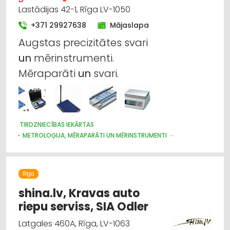
Lastādijas 42-1, Rīga LV-1050
+371 29927638
Mājaslapa
Augstas precizitātes svari
un
mērinstrumenti.
Mēraparāti
un
svari.
TIRDZNIECĪBAS IEKĀRTAS
METROLOĢIJA, MĒRAPARĀTI UN MĒRINSTRUMENTI
NOLIKTAVU TEHNIKA UN APRĪKOJUMS
INTERNETVEIKALI, E-KOMERCIJA
IEKRAUŠANAS UN IZKRAUŠANAS TEHNIKA
Rīga
LABORATORIJAS IEKĀRTAS UN PIEDERUMI
LAUKSAIMNIECĪBAS PAKALPOJUMI
shina.lv, Kravas auto
LAUKSAIMNIECĪBAS TEHNIKAS UN TRAKTORTEHNIKAS
riepu serviss, SIA Odler
TIRDZNIECĪBA
LAUKSAIMNIECĪBAS TEHNIKAS UN TRAKTORTEHNIKAS REZERVES
Latgales 460A, Rīga, LV-1063
DAĻAS