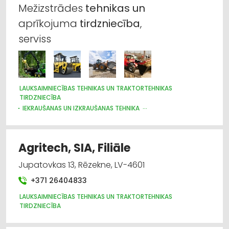
Mežizstrādes
tehnikas
un
aprīkojuma
tirdzniecība
,
serviss
LAUKSAIMNIECĪBAS TEHNIKAS UN TRAKTORTEHNIKAS
TIRDZNIECĪBA
IEKRAUŠANAS UN IZKRAUŠANAS TEHNIKA
CELTNIECĪBAS TEHNIKA UN IEKĀRTAS; TIRDZNIECĪBA, SERVISS
MEŽKOPĪBAS UN MEŽIZSTRĀDES TEHNIKA
NOLIKTAVU TEHNIKA UN APRĪKOJUMS
Agritech, SIA, Filiāle
LAUKSAIMNIECĪBAS TEHNIKAS UN TRAKTORTEHNIKAS REZERVES
DAĻAS
Jupatovkas 13, Rēzekne, LV-4601
LAUKSAIMNIECĪBAS TEHNIKAS UN TRAKTORTEHNIKAS
LABOŠANA, REMONTS
+371 26404833
CELTNIECĪBAS TEHNIKA UN IEKĀRTAS; NOMA
LAUKSAIMNIECĪBAS TEHNIKAS UN TRAKTORTEHNIKAS
TIRDZNIECĪBA