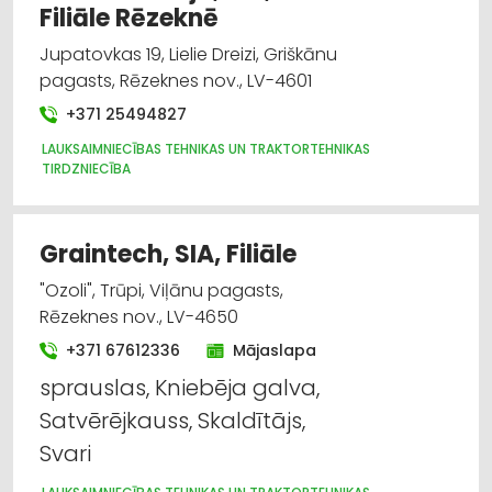
Filiāle Rēzeknē
Jupatovkas 19, Lielie Dreizi, Griškānu
pagasts, Rēzeknes nov., LV-4601
+371 25494827
LAUKSAIMNIECĪBAS TEHNIKAS UN TRAKTORTEHNIKAS
TIRDZNIECĪBA
Graintech, SIA, Filiāle
"Ozoli", Trūpi, Viļānu pagasts,
Rēzeknes nov., LV-4650
+371 67612336
Mājaslapa
sprauslas, Kniebēja galva,
Satvērējkauss, Skaldītājs,
Svari