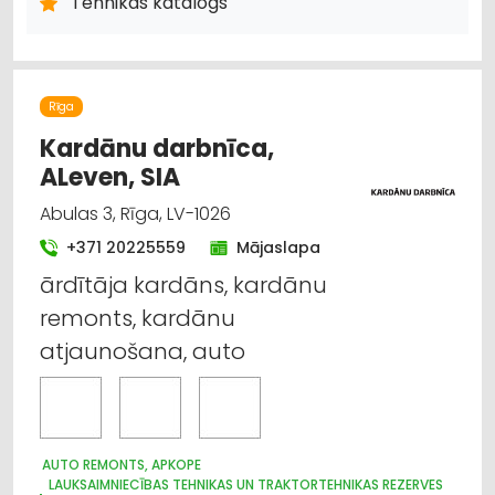
Tehnikas katalogs
LAUKSAIMNIECĪBAS TEHNIKAS UN TRAKTORTEHNIKAS REZERVES
DAĻAS
MOTORU EĻĻAS, SMĒRVIELAS
MEŽKOPĪBAS UN MEŽIZSTRĀDES TEHNIKA
AUTO ĶĪMIJA, AUTO KRĀSAS
Rīga
LABIEKĀRTOŠANA, APZAĻUMOŠANA
UZKOPŠANAS SERVISS
Kardānu darbnīca,
DĀRZA TEHNIKA UN INVENTĀRS
LAUKSAIMNIECĪBAS TEHNIKAS UN TRAKTORTEHNIKAS
ALeven, SIA
LABOŠANA, REMONTS
Abulas 3, Rīga, LV-1026
+371 20225559
Mājaslapa
ārdītāja kardāns, kardānu
remonts, kardānu
atjaunošana, auto
AUTO REMONTS, APKOPE
LAUKSAIMNIECĪBAS TEHNIKAS UN TRAKTORTEHNIKAS REZERVES