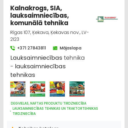
Kalnakrogs, SIA,
lauksaimniecības,
komunālā tehnika
Rīgas 107, Ķekava, Ķekavas nov., LV-
2123
+371 27843811
Mājaslapa
Lauksaimniecības
tehnika
-
lauksaimniecības
tehnikas
DEGVIELAS, NAFTAS PRODUKTU TIRDZNIECĪBA
LAUKSAIMNIECĪBAS TEHNIKAS UN TRAKTORTEHNIKAS
TIRDZNIECĪBA
IEKRAUŠANAS UN IZKRAUŠANAS TEHNIKA
LAUKSAIMNIECĪBAS TEHNIKAS UN TRAKTORTEHNIKAS NOMA