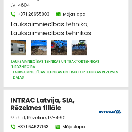
Iekraušanas un izkraušanas tehnika
LV-4604
+371 26655003
Mājaslapa
Mežkopības un mežizstrādes tehnika
Lauksaimniecības
tehnika,
Auto remonts, apkope
Lauksaimniecības
tehnikas
Celtniecības tehnika un iekārtas; tirdzniecība,
serviss
LAUKSAIMNIECĪBAS TEHNIKAS UN TRAKTORTEHNIKAS
Kravas auto, apkope un rezerves daļas
TIRDZNIECĪBA
LAUKSAIMNIECĪBAS TEHNIKAS UN TRAKTORTEHNIKAS REZERVES
DAĻAS
Auto rezerves daļu tirdzniecība
LAUKSAIMNIECĪBAS TEHNIKAS UN TRAKTORTEHNIKAS
LABOŠANA, REMONTS
Internetveikali, e-komercija
CELTNIECĪBAS TEHNIKA UN IEKĀRTAS; TIRDZNIECĪBA, SERVISS
INTRAC Latvija, SIA,
IEKRAUŠANAS UN IZKRAUŠANAS TEHNIKA
Rēzeknes filiāle
MEŽKOPĪBAS UN MEŽIZSTRĀDES TEHNIKA
Meža 1, Rēzekne, LV-4601
+371 64627163
Mājaslapa