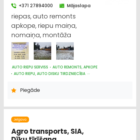
LAUKSAIMNIECĪBAS TEHNIKAS UN TRAKTORTEHNIKAS
+371 27894000
Mājaslapa
LABOŠANA, REMONTS
riepas, auto remonts
KOKAPSTRĀDE
SADZĪVES TEHNIKAS TIRDZNIECĪBA
SADZĪVES TEHNIKAS VAIRUMTIRDZNIECĪBA
apkope, riepu maiņa,
MEDICĪNAS TEHNIKA, INSTRUMENTI, PRECES UN PIEDERUMI
nomaiņa, montāža
AUTO RIEPU SERVISS
AUTO REMONTS, APKOPE
AUTO RIEPU, AUTO DISKU TIRDZNIECĪBA
KRAVAS AUTO, APKOPE UN REZERVES DAĻAS
AUTO ĶĪMIJA, AUTO KRĀSAS
MOTORU EĻĻAS, SMĒRVIELAS
Piegāde
Jelgava
Agro transports, SIA,
Dīķu tīrīšana