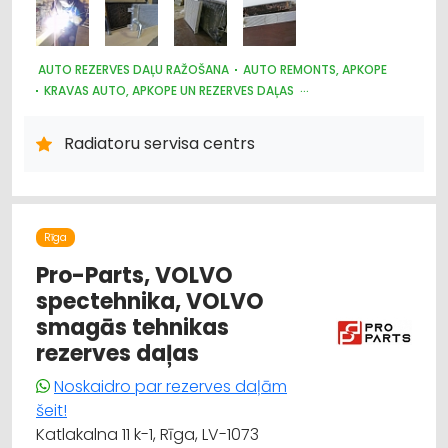
AUTO REZERVES DAĻU RAŽOŠANA
AUTO REMONTS, APKOPE
KRAVAS AUTO, APKOPE UN REZERVES DAĻAS
AUTO KONDICIONĒŠANAS SISTĒMAS, AUTOREFRIŽERATORI
AUTO REZERVES DAĻU TIRDZNIECĪBA
Radiatoru servisa centrs
AUTO REZERVES DAĻU VAIRUMTIRDZNIECĪBA
AUTOTRANSPORTS
LAUKSAIMNIECĪBAS TEHNIKAS UN TRAKTORTEHNIKAS REZERVES
DAĻAS
Rīga
Pro-Parts, VOLVO
spectehnika, VOLVO
smagās tehnikas
rezerves daļas
Noskaidro par rezerves daļām
šeit!
Katlakalna 11 k-1, Rīga, LV-1073