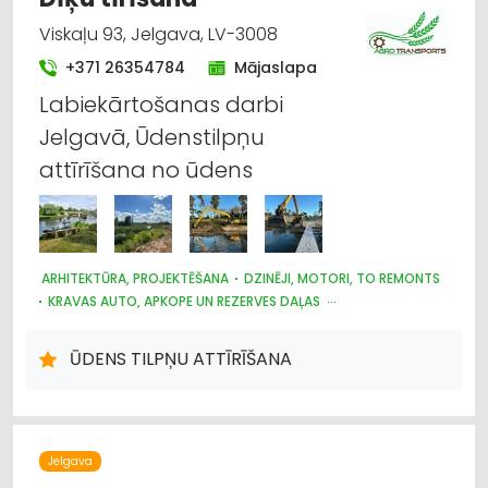
Viskaļu 93, Jelgava, LV-3008
+371 26354784
Mājaslapa
Labiekārtošanas darbi
Jelgavā, Ūdenstilpņu
attīrīšana no ūdens
ARHITEKTŪRA, PROJEKTĒŠANA
DZINĒJI, MOTORI, TO REMONTS
KRAVAS AUTO, APKOPE UN REZERVES DAĻAS
CELTNIECĪBAS UN REMONTA DARBI
LABIEKĀRTOŠANA, APZAĻUMOŠANA
AUTOTRANSPORTS
ŪDENS TILPŅU ATTĪRĪŠANA
HIDRAULISKĀS UN PNEIMATISKĀS IERĪCES
MOTORU EĻĻAS, SMĒRVIELAS
AUTO REMONTS, APKOPE
AUTO REZERVES DAĻU TIRDZNIECĪBA
AUTO RIEPU SERVISS
LAUKSAIMNIECĪBAS TEHNIKAS UN TRAKTORTEHNIKAS
LABOŠANA, REMONTS
Jelgava