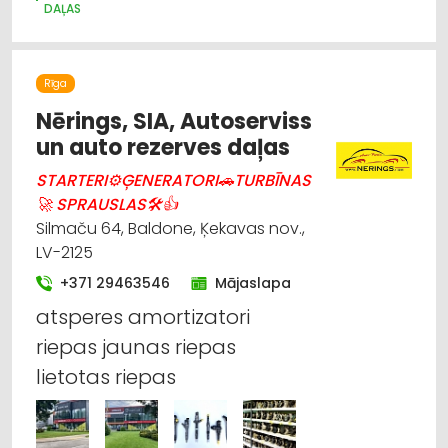
DAĻAS
LAUKSAIMNIECĪBAS TEHNIKAS UN TRAKTORTEHNIKAS
RAŽOŠANA
AUTO REZERVES DAĻU TIRDZNIECĪBA
Rīga
Nērings, SIA, Autoserviss
un auto rezerves daļas
STARTERI⚙ĢENERATORI🚗TURBĪNAS
🚀 SPRAUSLAS🛠👍
Silmaču 64, Baldone, Ķekavas nov.,
LV-2125
+371 29463546
Mājaslapa
atsperes amortizatori
riepas jaunas riepas
lietotas riepas