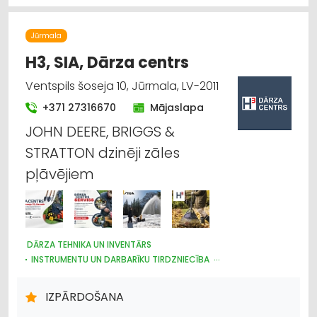
LABOŠANA, REMONTS
LOPKOPĪBA
GRAUDU PĀRSTRĀDE
Jūrmala
LAUKSAIMNIECĪBAS PAKALPOJUMI
IEKRAUŠANAS UN IZKRAUŠANAS TEHNIKA
SĒKLAS UN STĀDI
H3, SIA, Dārza centrs
Ventspils šoseja 10, Jūrmala, LV-2011
+371 27316670
Mājaslapa
JOHN DEERE, BRIGGS &
STRATTON dzinēji zāles
pļāvējiem
DĀRZA TEHNIKA UN INVENTĀRS
INSTRUMENTU UN DARBARĪKU TIRDZNIECĪBA
MEŽKOPĪBAS UN MEŽIZSTRĀDES TEHNIKA
LAUKSAIMNIECĪBAS TEHNIKAS UN TRAKTORTEHNIKAS
IZPĀRDOŠANA
LABOŠANA, REMONTS
LAUKSAIMNIECĪBAS TEHNIKAS UN TRAKTORTEHNIKAS REZERVES