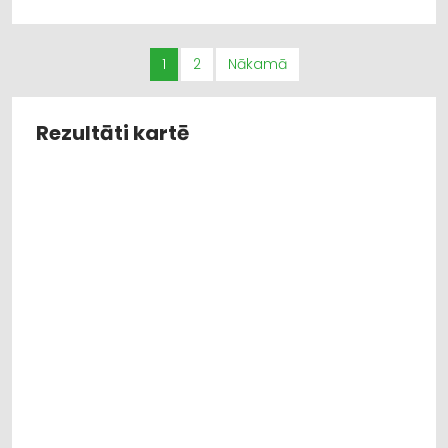
DAĻAS
ELEKTRODZINĒJI, ELEKTROMOTORI, TO REMONTS
LABIEKĀRTOŠANA, APZAĻUMOŠANA
1
2
Nākamā
KOKU KOPŠANA, ARBORISTI
INTERNETVEIKALI, E-KOMERCIJA
Rezultāti kartē