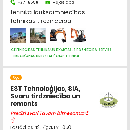
+371 8558
Mājaslapa
tehnika
lauksaimniecības
tehnikas
tirdzniecība
CELTNIECĪBAS TEHNIKA UN IEKĀRTAS; TIRDZNIECĪBA, SERVISS
IEKRAUŠANAS UN IZKRAUŠANAS TEHNIKA
MEŽKOPĪBAS UN MEŽIZSTRĀDES TEHNIKA
LAUKSAIMNIECĪBAS TEHNIKAS UN TRAKTORTEHNIKAS
TIRDZNIECĪBA
LAUKSAIMNIECĪBAS TEHNIKAS UN TRAKTORTEHNIKAS REZERVES
Rīga
DAĻAS
EST Tehnoloģijas, SIA,
LAUKSAIMNIECĪBAS TEHNIKAS UN TRAKTORTEHNIKAS
LABOŠANA, REMONTS
Svaru tirdzniecība un
CEĻU UN TILTU BŪVE, UZTURĒŠANA
remonts
Precīzi svari Tavam biznesam⚖💯
👌
Lastādijas 42, Rīga, LV-1050