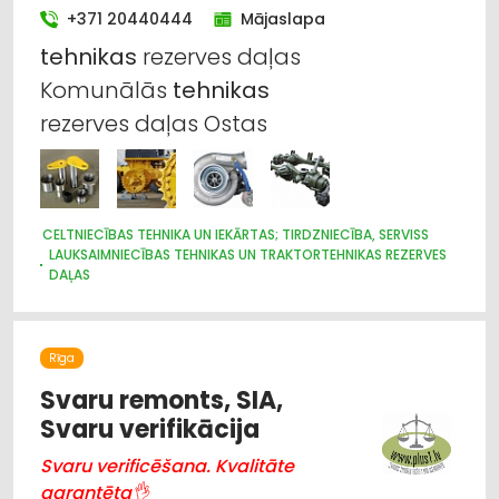
+371 20440444
Mājaslapa
tehnikas
rezerves daļas
Komunālās
tehnikas
rezerves daļas Ostas
CELTNIECĪBAS TEHNIKA UN IEKĀRTAS; TIRDZNIECĪBA, SERVISS
LAUKSAIMNIECĪBAS TEHNIKAS UN TRAKTORTEHNIKAS REZERVES
DAĻAS
HIDRAULISKĀS UN PNEIMATISKĀS IERĪCES
MEŽKOPĪBAS UN MEŽIZSTRĀDES TEHNIKA
KRAVAS AUTO, APKOPE UN REZERVES DAĻAS
Rīga
IEKRAUŠANAS UN IZKRAUŠANAS TEHNIKA
LAUKSAIMNIECĪBAS TEHNIKAS UN TRAKTORTEHNIKAS
Svaru remonts, SIA,
LABOŠANA, REMONTS
Svaru verifikācija
DZINĒJI, MOTORI, TO REMONTS
TRAKTORTEHNIKAS UZRAUDZĪBA
OSTAS, KUĢU SATIKSME
Svaru verificēšana. Kvalitāte
garantēta👌