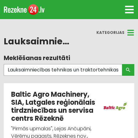
KATEGORIJAS
Lauksaimniecības tehnikas un traktortehnikas tirdzniecība
Meklēšanas rezultāti
Visas nozares
Lauksaimniecības tehnikas un traktortehnikas
tirdzniecība
Baltic Agro Machinery,
Lauksaimniecības tehnikas un traktortehnikas
SIA, Latgales reģionālais
rezerves daļas
tirdzniecības un servisa
Lauksaimniecības tehnikas un traktortehnikas
centrs Rēzeknē
labošana, remonts
"Pirmās upmalas", Lejas Ančupāni,
Vērēmu pagasts, Rēzeknes nov.,