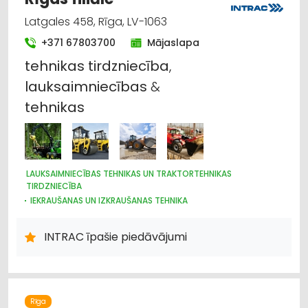
LABOŠANA, REMONTS
KOKAPSTRĀDE
SADZĪVES TEHNIKAS TIRDZNIECĪBA
Latgales 458, Rīga, LV-1063
SADZĪVES TEHNIKAS VAIRUMTIRDZNIECĪBA
+371 67803700
Mājaslapa
MEDICĪNAS TEHNIKA, INSTRUMENTI, PRECES UN PIEDERUMI
tehnikas
tirdzniecība
,
lauksaimniecības
&
tehnikas
LAUKSAIMNIECĪBAS TEHNIKAS UN TRAKTORTEHNIKAS
TIRDZNIECĪBA
IEKRAUŠANAS UN IZKRAUŠANAS TEHNIKA
NOLIKTAVU TEHNIKA UN APRĪKOJUMS
CELTNIECĪBAS TEHNIKA UN IEKĀRTAS; TIRDZNIECĪBA, SERVISS
INTRAC īpašie piedāvājumi
MEŽKOPĪBAS UN MEŽIZSTRĀDES TEHNIKA
LAUKSAIMNIECĪBAS TEHNIKAS UN TRAKTORTEHNIKAS REZERVES
DAĻAS
LAUKSAIMNIECĪBAS TEHNIKAS UN TRAKTORTEHNIKAS
LABOŠANA, REMONTS
Rīga
CELTNIECĪBAS TEHNIKA UN IEKĀRTAS; NOMA