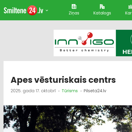
Ziņas
Katalogs
Kar
Apes vēsturiskais centrs
2025. gada 17. oktobrī
Tūrisms
Pilseta24.lv