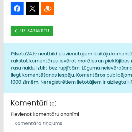
UZ SARAKSTU
Pilseta24.lv neatbild pievienotajiem lasītāju komentār
rakstot komentārus, ievērot morāles un pieklājības 
rasu naidu, iztikt bez rupjībām. Lūguma neievērošana
liegt komentēšanas iespēju. Komentāros publicējamā
1000 zīmēm. Nereģistrētiem lietotājiem ir aizliegta 
Komentāri
(0)
Pievienot komentāru anonīmi