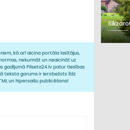
Sīkzaro
iem, kā arī aicina portāla lasītājus,
normas, nekurināt un neaicināt uz
s gadījumā Pilseta24.lv patur tiesības
 teksta garums ir ierobežots līdz
HTML un hipersaišu publicēšana!