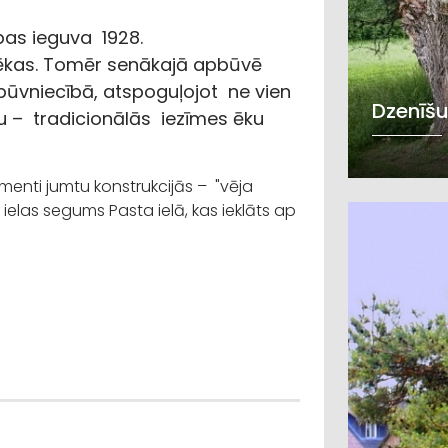
ības ieguva 1928.
 ēkas. Tomēr senākajā apbūvē
 būvniecībā, atspoguļojot ne vien
Dzenīšu
vu – tradicionālās iezīmes ēku
nti jumtu konstrukcijās – "vēja
ielas segums Pasta ielā, kas ieklāts ap