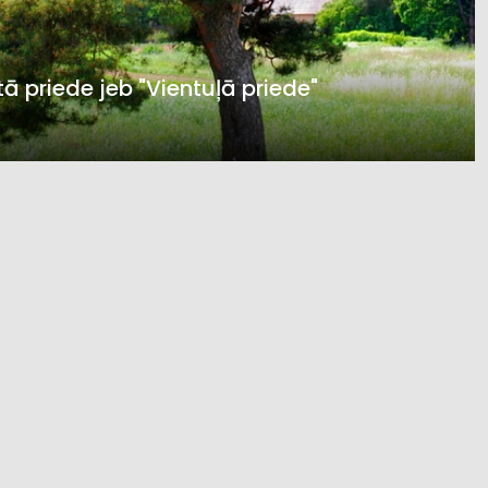
tā priede jeb "Vientuļā priede"