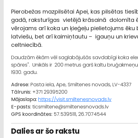
Pierobežas mazpilsētai Apei, kas pilsētas ties
gadā, raksturīgas vietējā krāsainā dolomīta
vērojams arī koka un ķieģeļu pielietojums ēku
latviešu, bet arī kaimiņtautu – igauņu un krie
celtniecībā.
Daudzām ēkām vēl saglabājušās savdabīgi koka eleme
spāres". Unikāls ir 200 metrus garš kaltu bruģakmeņu 
1930. gadu.
Adrese:
Pasta iela, Ape, Smiltenes novads, LV-4337
Tālrunis:
+371 29395200
Mājaslapa:
https://visit.smiltenesnovads.lv
E-pasts:
ticsmiltene@smiltenesnovads.lv
GPS koordinātes:
57.5395111, 26.7074544
Dalies ar šo rakstu