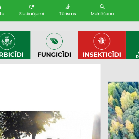
te
Sludinājumi
Tūrisms
Meklēšana