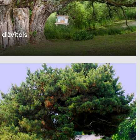
 dižvītols