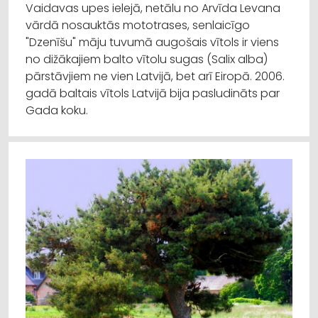
Vaidavas upes ielejā, netālu no Arvīda Levana
vārdā nosauktās mototrases, senlaicīgo
"Dzenīšu" māju tuvumā augošais vītols ir viens
no dižākajiem balto vītolu sugas (Salix alba)
pārstāvjiem ne vien Latvijā, bet arī Eiropā. 2006.
gadā baltais vītols Latvijā bija pasludināts par
Gada koku.