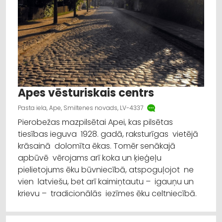
Apes vēsturiskais centrs
Pasta iela, Ape, Smiltenes novads, LV-4337
Pierobežas mazpilsētai Apei, kas pilsētas
tiesības ieguva 1928. gadā, raksturīgas vietējā
krāsainā dolomīta ēkas. Tomēr senākajā
apbūvē vērojams arī koka un ķieģeļu
pielietojums ēku būvniecībā, atspoguļojot ne
vien latviešu, bet arī kaimiņtautu – igauņu un
krievu – tradicionālās iezīmes ēku celtniecībā.