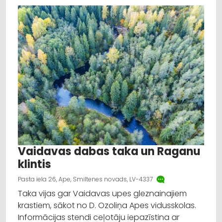
Vaidavas dabas taka un Raganu
klintis
Pasta iela 26, Ape, Smiltenes novads, LV-4337
Taka vijas gar Vaidavas upes gleznainajiem
krastiem, sākot no D. Ozoliņa Apes vidusskolas.
Informācijas stendi ceļotāju iepazīstina ar