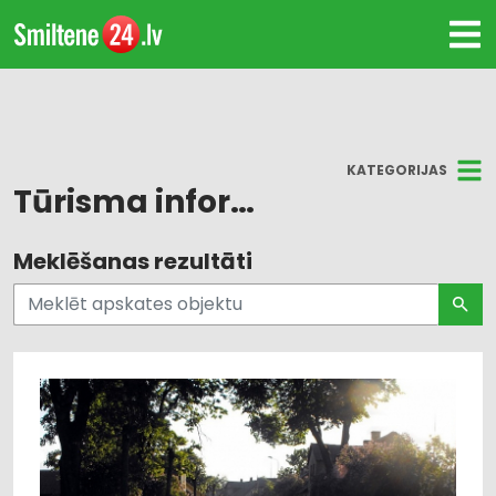
KATEGORIJAS
Tūrisma informācija
Meklēšanas rezultāti
Visi
Rauna
Ape
Smiltenes novads