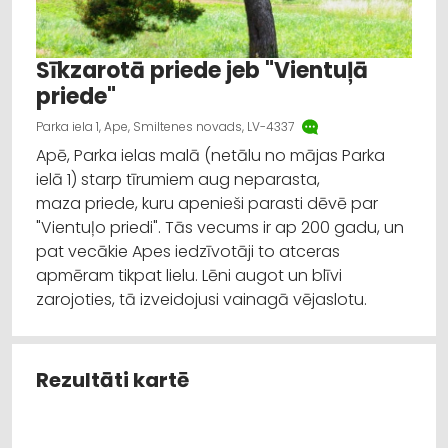
Sīkzarotā priede jeb "Vientuļā
priede"
Parka iela 1, Ape, Smiltenes novads, LV-4337
Apē, Parka ielas malā (netālu no mājas Parka
ielā 1) starp tīrumiem aug neparasta,
maza priede, kuru apenieši parasti dēvē par
"Vientuļo priedi". Tās vecums ir ap 200 gadu, un
pat vecākie Apes iedzīvotāji to atceras
apmēram tikpat lielu. Lēni augot un blīvi
zarojoties, tā izveidojusi vainagā vējaslotu.
Rezultāti kartē