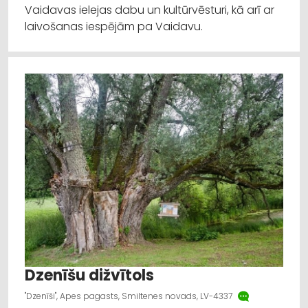
Vaidavas ielejas dabu un kultūrvēsturi, kā arī ar
laivošanas iespējām pa Vaidavu.
Dzenīšu dižvītols
"Dzenīši", Apes pagasts, Smiltenes novads, LV-4337