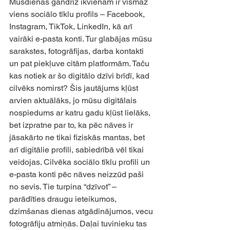
Mūsdienās gandrīz ikvienam ir vismaz 
viens sociālo tīklu profils – Facebook, 
Instagram, TikTok, LinkedIn, kā arī 
vairāki e-pasta konti. Tur glabājas mūsu 
sarakstes, fotogrāfijas, darba kontakti 
un pat piekļuve citām platformām. Taču 
kas notiek ar šo digitālo dzīvi brīdī, kad 
cilvēks nomirst? Šis jautājums kļūst 
arvien aktuālāks, jo mūsu digitālais 
nospiedums ar katru gadu kļūst lielāks, 
bet izpratne par to, ka pēc nāves ir 
jāsakārto ne tikai fiziskās mantas, bet 
arī digitālie profili, sabiedrībā vēl tikai 
veidojas. Cilvēka sociālo tīklu profili un 
e-pasta konti pēc nāves neizzūd paši 
no sevis. Tie turpina “dzīvot” – 
parādīties draugu ieteikumos, 
dzimšanas dienas atgādinājumos, vecu 
fotogrāfiju atmiņās. Daļai tuvinieku tas 