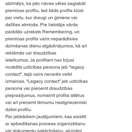
atzīmējis, ka pēc nāves vēlas saglabāt 
piemiņas profilu, tad šāds profils kļūst 
par vietu, kur draugi un ģimene var 
dalīties atmiņās. Pie lietotāja vārda 
parādās uzraksts Remembering, un 
piemiņas profils vairs neparādīsies 
dzimšanas dienu atgādinājumos, kā arī 
reklāmās vai draudzības
ieteikumos. Ja profilam nav bijusi 
norādīts uzticības persona jeb “legacy 
contact”, tajā vairs nevarēs veikt 
izmaiņas. “Legacy contact” jeb uzticības 
persona var pieņemt draudzības 
pieprasījumus, nomainīt profila attēlus 
vai arī pieņemt lēmumu neatgriezeniski 
dzēst profilu.
Par jebkādiem jautājumiem, kas saistīti 
ar apbedīšanas procesa organizēšanu 
vai dokumentu sakārtošanu, aicinām 