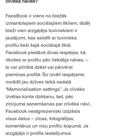
cilvēka nāves? 
FaceBook ir viens no biežāk 
izmantotajiem sociālajiem tīkliem, tādēļ 
bieži vien aizgājēja tuviniekiem ir 
jautājumi, kas saistīti ar tuvinieka 
profilu tieši šajā sociālajā tīklā. 
Facebook piedāvā divas iespējas, kā 
rīkoties ar profilu pēc lietotāja nāves, – 
to var pilnībā dzēst vai pārvērst 
piemiņas profilā. Šo izvēli iespējams 
norādīt jau dzīves laikā sadaļā 
“Memorialisation settings”. Ja cilvēks 
izvēlas konta dzēšanu, tad, pēc 
ziņojuma saņemšanas par cilvēka nāvi, 
Facebook neatgriezeniski izdzēsīs 
visus datus – ziņas, fotogrāfijas, 
komentārus un visu profilu kopumā. Ja 
aizgājējs ir profila iestatījumos 