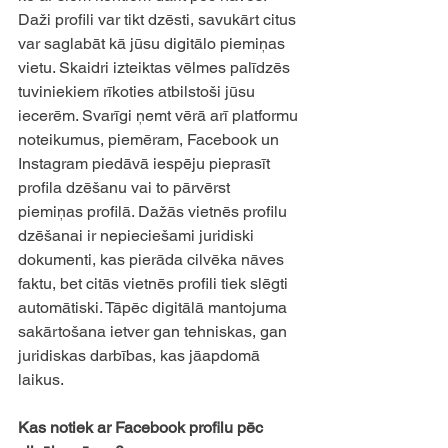
Daži profili var tikt dzēsti, savukārt citus 
var saglabāt kā jūsu digitālo piemiņas 
vietu. Skaidri izteiktas vēlmes palīdzēs 
tuviniekiem rīkoties atbilstoši jūsu 
iecerēm. Svarīgi ņemt vērā arī platformu 
noteikumus, piemēram, Facebook un 
Instagram piedāvā iespēju pieprasīt 
profila dzēšanu vai to pārvērst 
piemiņas profilā. Dažās vietnēs profilu 
dzēšanai ir nepieciešami juridiski 
dokumenti, kas pierāda cilvēka nāves 
faktu, bet citās vietnēs profili tiek slēgti 
automātiski. Tāpēc digitālā mantojuma 
sakārtošana ietver gan tehniskas, gan 
juridiskas darbības, kas jāapdomā 
laikus. 
Kas notiek ar Facebook profilu pēc 