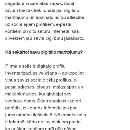
sagādā emocionālas sāpes, tādēļ 
arvien biežāk tiek runāts par digitālo 
mantojumu un apzinātu rīcību attiecībā 
uz sociālajiem profiliem, e-pasta 
kontiem un citu saturu internetā, kas 
cilvēkiem jau savlaicīgi būtu jāsakārto.
Kā sakārtot savu digitālo mantojumu? 
Pirmais solis ir digitālo profilu 
inventarizācijas veikšana – apkopojiet 
visus savus sociālo tīklu profilus, e-
pasta adreses, blogus, mājaslapas un 
mākoņkrātuves, kur glabājat sev 
svarīgus datus. Šāds saraksts skaidri 
parādīs, cik daudz informācijas par 
jums atrodas tiešsaistē. Nākamais solis 
ir informēt kādu no tuviniekiem par to, 
ko ar šiem kontiem darīt pēc nāves. 