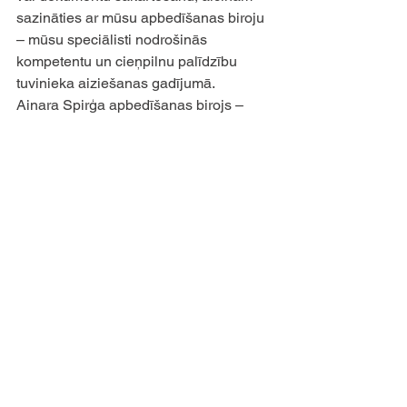
sazināties ar mūsu apbedīšanas biroju 
– mūsu speciālisti nodrošinās 
kompetentu un cieņpilnu palīdzību 
tuvinieka aiziešanas gadījumā. 
Ainara Spirģa apbedīšanas birojs – 
jūsu atbalsts tuvinieka nāves brīdī
Sazinies ar mums
See All
Recent Posts