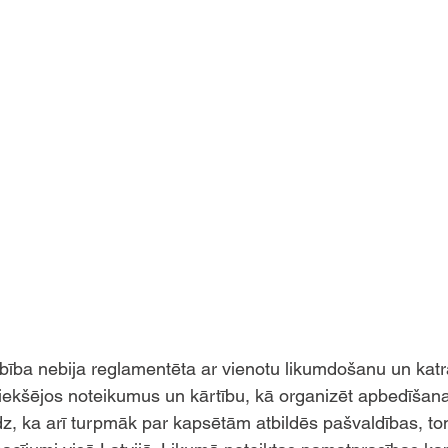
bība nebija reglamentēta ar vienotu likumdošanu un katr
 iekšējos noteikumus un kārtību, kā organizēt apbedīšan
z, ka arī turpmāk par kapsētām atbildēs pašvaldības, tomē