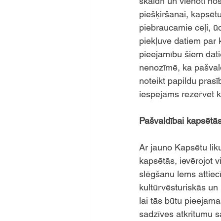
skaidri un vienoti n
piešķiršanai, kapsēt
piebraucamie ceļi, ū
piekļuve datiem par 
pieejamību šiem datie
nenozīmē, ka pašval
noteikt papildu pras
iespējams rezervēt k
Pašvaldībai kapsētās
Ar jauno Kapsētu li
kapsētās, ievērojot v
slēgšanu lems attiec
kultūrvēsturiskās un 
lai tās būtu pieejam
sadzīves atkritumu 