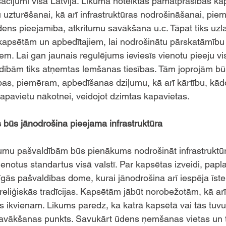
osacījumi visā Latvijā. Likumā noteiktas pamatprasības ka
u uzturēšanai, kā arī infrastruktūras nodrošināšanai, pie
dens pieejamība, atkritumu savākšana u.c. Tāpat tiks uzl
kapsētām un apbedītajiem, lai nodrošinātu pārskatāmību 
m. Lai gan jaunais regulējums ieviesīs vienotu pieeju visā
dībām tiks atņemtas lemšanas tiesības. Tām joprojām bū
ības, piemēram, apbedīšanas dziļumu, kā arī kārtību, kā
apavietu nākotnei, veidojot dzimtas kapavietas.
 būs jānodrošina pieejama infrastruktūra 
kumu pašvaldībām būs pienākums nodrošināt infrastruktū
ienotus standartus visā valstī. Par kapsētas izveidi, papl
īgās pašvaldības dome, kurai jānodrošina arī iespēja īste
reliģiskās tradīcijas. Kapsētām jābūt norobežotām, kā arī 
as ikvienam. Likums paredz, ka katrā kapsētā vai tās tuvu
savākšanas punkts. Savukārt ūdens ņemšanas vietas un t