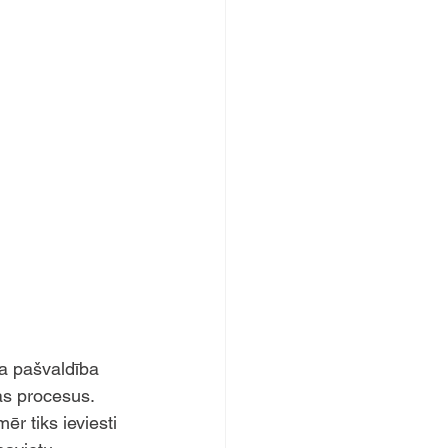
a pašvaldība 
as procesus. 
r tiks ieviesti 