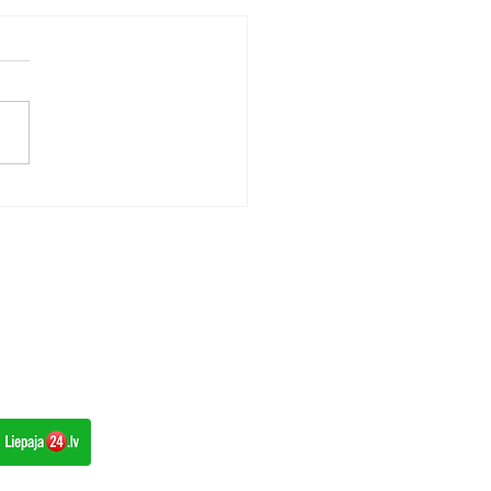
vietas sakopšana pēc
m – ar ko sākt?