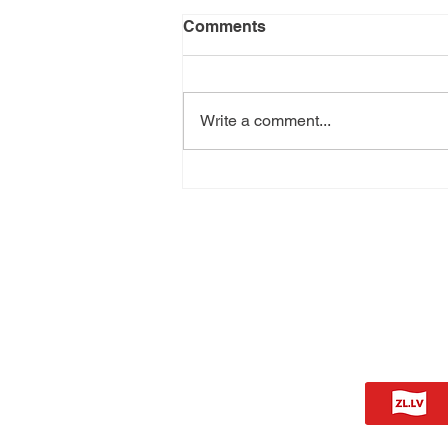
Comments
Write a comment...
Ko darīt ar mirušā cilvēka
personīgajām mantām pēc
bērēm?