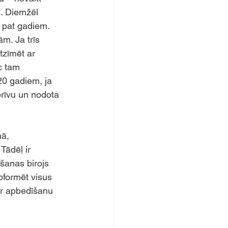
. Diemžēl 
 pat gadiem. 
m. Ja trīs 
tzīmēt ar 
c tam 
0 gadiem, ja 
brīvu un nodota 
ā, 
Tādēļ ir 
īšanas birojs 
oformēt visus 
r apbedīšanu 