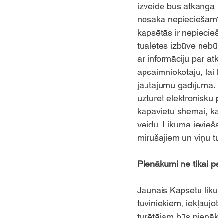
izveide būs atkarīga 
nosaka nepieciešamīb
kapsētās ir nepiecieš
tualetes izbūve nebū
ar informāciju par a
apsaimniekotāju, lai
jautājumu gadījumā. 
uzturēt elektronisku
kapavietu shēmai, k
veidu. Likuma ievieša
mirušajiem un viņu t
Pienākumi ne tikai pa
Jaunais Kapsētu liku
tuviniekiem, iekļauj
turētājam būs pienā