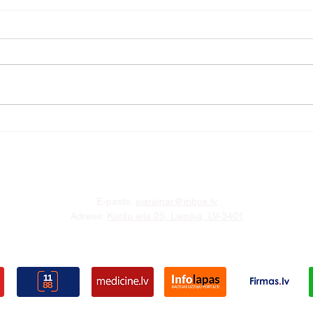
Tuvinieks nomiris ārzemēs
Kapa
– kā atgādāt mirušo uz
bērē
Latviju?
E-pasts:
siarainar@inbox.lv
Adrese:
Kuršu iela 25, Liepāja, LV-3401
Tālruņi saziņai:
+371 63 424 868,
+371 29 252 635,
+37120 075 758