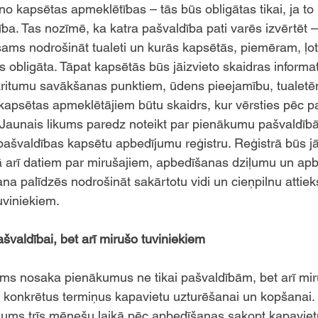
no kapsētas apmeklētības – tās būs obligātas tikai, ja to
a. Tas nozīmē, ka katra pašvaldība pati varēs izvērtēt –
ams nodrošināt tualeti un kurās kapsētās, piemēram, ļoti
s obligāta. Tāpat kapsētās būs jāizvieto skaidras informa
tkritumu savākšanas punktiem, ūdens pieejamību, tualet
 kapsētas apmeklētājiem būtu skaidrs, kur vērsties pēc pa
Jaunais likums paredz noteikt par pienākumu pašvaldībā
 pašvaldības kapsētu apbedījumu reģistru. Reģistrā būs j
ā arī datiem par mirušajiem, apbedīšanas dziļumu un ap
na palīdzēs nodrošināt sakārtotu vidi un cieņpilnu attiek
uviniekiem. 
švaldībai, bet arī mirušo tuviniekiem 
ms nosaka pienākumus ne tikai pašvaldībām, bet arī mir
ot konkrētus termiņus kapavietu uzturēšanai un kopšanai.
kums trīs mēnešu laikā pēc apbedīšanas sakopt kapaviet