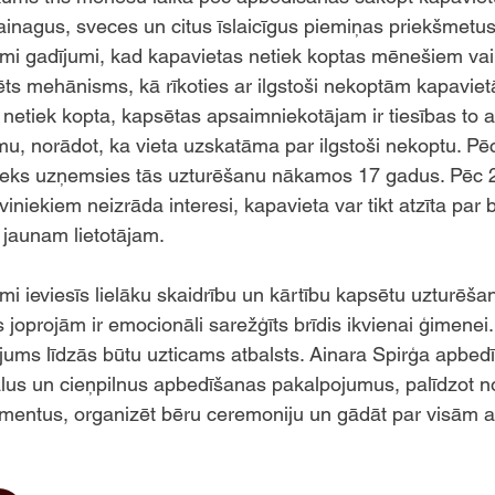
ainagus, sveces un citus īslaicīgus piemiņas priekšmetus
ami gadījumi, kad kapavietas netiek koptas mēnešiem vai
ts mehānisms, kā rīkoties ar ilgstoši nekoptām kapavietā
 netiek kopta, kapsētas apsaimniekotājam ir tiesības to a
mu, norādot, ka vieta uzskatāma par ilgstoši nekoptu. Pē
ieks uzņemsies tās uzturēšanu nākamos 17 gadus. Pēc 2
iniekiem neizrāda interesi, kapavieta var tikt atzīta par 
jaunam lietotājam. 
umi ieviesīs lielāku skaidrību un kārtību kapsētu uzturēšan
oprojām ir emocionāli sarežģīts brīdis ikvienai ģimenei. 
kā jums līdzās būtu uzticams atbalsts. Ainara Spirģa apbed
lus un cieņpilnus apbedīšanas pakalpojumus, palīdzot n
entus, organizēt bēru ceremoniju un gādāt par visām a