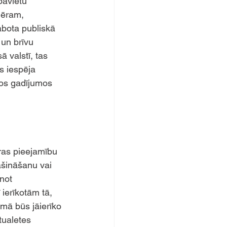
pavietu 
mēram, 
abota publiskā 
un brīvu 
 valstī, tas 
s iespēja 
dos gadījumos 
ras pieejamību 
ašināšanu vai 
not 
ierīkotām tā, 
mā būs jāierīko 
ualetes 