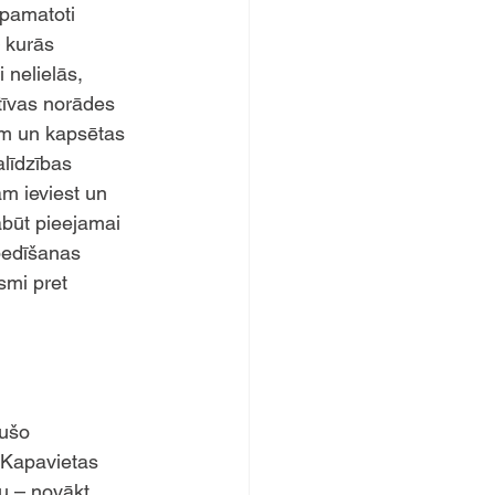
 pamatoti 
 kurās 
 nelielās, 
tīvas norādes 
ēm un kapsētas 
līdzības 
m ieviest un 
ābūt pieejamai 
bedīšanas 
smi pret 
ušo 
 Kapavietas 
u – novākt 