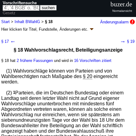
Vorschriftensuche
buzer.de
Normalansicht
Gesetz
Volltextsuche
Start
>
Inhalt BWahlG
>
§ 18
Änderungsalarm
Hier klicken für
Titel, Fundstelle, Änderungen
etc.
nur in BWahlG
§ 18 - Bundeswahlgesetz (BWahlG
k.a.Abk.
)
←
→
§ 17
§ 19
neugefasst durch B. v. 23.07.1993
BGBl. I S. 1288
, 1594; zuletzt geändert
§ 18 Wahlvorschlagsrecht, Beteiligungsanzeige
durch
Artikel 8
G. v. 03.07.2026
BGBl. 2026 I Nr. 199
Geltung ab 03.07.1975; FNA: 111-1
Wahlrecht
§ 18 hat
2 frühere Fassungen
und wird in
16 Vorschriften zitiert
38 weitere Fassungen
|
wird in 193 Vorschriften zitiert
Vierter Abschnitt Vorbereitung der Wahl
(1) Wahlvorschläge können von Parteien und von
Wahlberechtigten nach Maßgabe des
§ 20
eingereicht
werden.
(2)
1
Parteien, die im Deutschen Bundestag oder einem
Landtag seit deren letzter Wahl nicht auf Grund eigener
Wahlvorschläge ununterbrochen mit mindestens fünf
Abgeordneten vertreten waren, können als solche einen
Wahlvorschlag nur einreichen, wenn sie spätestens am
siebenundneunzigsten Tage vor der Wahl bis 18 Uhr dem
Bundeswahlleiter ihre Beteiligung an der Wahl schriftlich
angezeigt haben und der Bundeswahlausschuß ihre