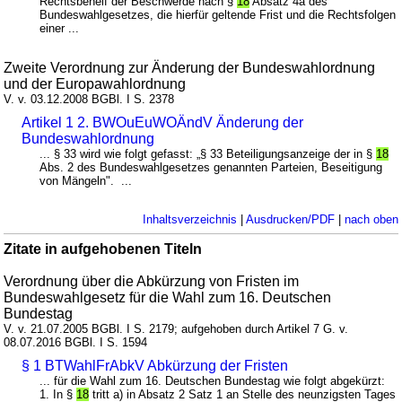
Rechtsbehelf der Beschwerde nach §
18
Absatz 4a des
Bundeswahlgesetzes, die hierfür geltende Frist und die Rechtsfolgen
einer ...
Zweite Verordnung zur Änderung der Bundeswahlordnung
und der Europawahlordnung
V. v. 03.12.2008 BGBl. I S. 2378
Artikel 1 2. BWOuEuWOÄndV Änderung der
Bundeswahlordnung
... § 33 wird wie folgt gefasst: „§ 33 Beteiligungsanzeige der in §
18
Abs. 2 des Bundeswahlgesetzes genannten Parteien, Beseitigung
von Mängeln". ...
Inhaltsverzeichnis
|
Ausdrucken/PDF
|
nach oben
Zitate in aufgehobenen Titeln
Verordnung über die Abkürzung von Fristen im
Bundeswahlgesetz für die Wahl zum 16. Deutschen
Bundestag
V. v. 21.07.2005 BGBl. I S. 2179; aufgehoben durch Artikel 7 G. v.
08.07.2016 BGBl. I S. 1594
§ 1 BTWahlFrAbkV Abkürzung der Fristen
... für die Wahl zum 16. Deutschen Bundestag wie folgt abgekürzt:
1. In §
18
tritt a) in Absatz 2 Satz 1 an Stelle des neunzigsten Tages