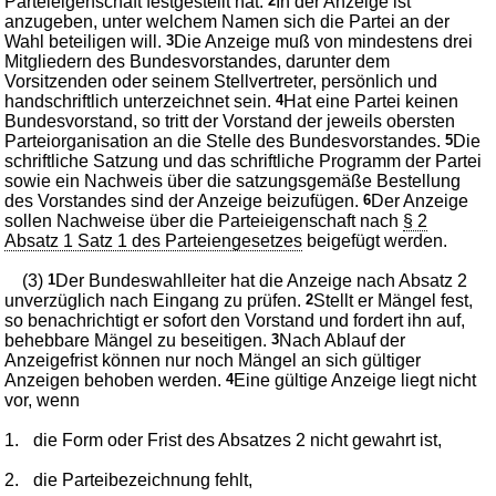
Parteieigenschaft festgestellt hat.
2
In der Anzeige ist
anzugeben, unter welchem Namen sich die Partei an der
Wahl beteiligen will.
3
Die Anzeige muß von mindestens drei
Mitgliedern des Bundesvorstandes, darunter dem
Vorsitzenden oder seinem Stellvertreter, persönlich und
handschriftlich unterzeichnet sein.
4
Hat eine Partei keinen
Bundesvorstand, so tritt der Vorstand der jeweils obersten
Parteiorganisation an die Stelle des Bundesvorstandes.
5
Die
schriftliche Satzung und das schriftliche Programm der Partei
sowie ein Nachweis über die satzungsgemäße Bestellung
des Vorstandes sind der Anzeige beizufügen.
6
Der Anzeige
sollen Nachweise über die Parteieigenschaft nach
§ 2
Absatz 1 Satz 1 des Parteiengesetzes
beigefügt werden.
(3)
1
Der Bundeswahlleiter hat die Anzeige nach Absatz 2
unverzüglich nach Eingang zu prüfen.
2
Stellt er Mängel fest,
so benachrichtigt er sofort den Vorstand und fordert ihn auf,
behebbare Mängel zu beseitigen.
3
Nach Ablauf der
Anzeigefrist können nur noch Mängel an sich gültiger
Anzeigen behoben werden.
4
Eine gültige Anzeige liegt nicht
vor, wenn
1.
die Form oder Frist des Absatzes 2 nicht gewahrt ist,
2.
die Parteibezeichnung fehlt,