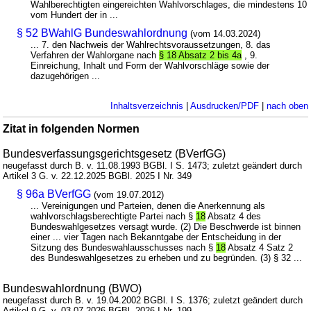
Wahlberechtigten eingereichten Wahlvorschlages, die mindestens 10
vom Hundert der in ...
§ 52 BWahlG Bundeswahlordnung
(vom 14.03.2024)
... 7. den Nachweis der Wahlrechtsvoraussetzungen, 8. das
Verfahren der Wahlorgane nach
§ 18 Absatz 2 bis 4a
, 9.
Einreichung, Inhalt und Form der Wahlvorschläge sowie der
dazugehörigen ...
Inhaltsverzeichnis
|
Ausdrucken/PDF
|
nach oben
Zitat in folgenden Normen
Bundesverfassungsgerichtsgesetz (BVerfGG)
neugefasst durch B. v. 11.08.1993 BGBl. I S. 1473; zuletzt geändert durch
Artikel 3 G. v. 22.12.2025 BGBl. 2025 I Nr. 349
§ 96a BVerfGG
(vom 19.07.2012)
... Vereinigungen und Parteien, denen die Anerkennung als
wahlvorschlagsberechtigte Partei nach §
18
Absatz 4 des
Bundeswahlgesetzes versagt wurde. (2) Die Beschwerde ist binnen
einer ... vier Tagen nach Bekanntgabe der Entscheidung in der
Sitzung des Bundeswahlausschusses nach §
18
Absatz 4 Satz 2
des Bundeswahlgesetzes zu erheben und zu begründen. (3) § 32 ...
Bundeswahlordnung (BWO)
neugefasst durch B. v. 19.04.2002 BGBl. I S. 1376; zuletzt geändert durch
Artikel 9 G. v. 03.07.2026 BGBl. 2026 I Nr. 199