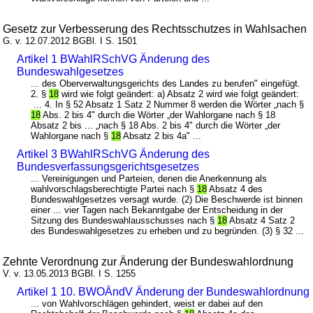
Gesetz zur Verbesserung des Rechtsschutzes in Wahlsachen
G. v. 12.07.2012 BGBl. I S. 1501
Artikel 1 BWahlRSchVG Änderung des
Bundeswahlgesetzes
... des Oberverwaltungsgerichts des Landes zu berufen" eingefügt.
2. §
18
wird wie folgt geändert: a) Absatz 2 wird wie folgt geändert:
... 4. In § 52 Absatz 1 Satz 2 Nummer 8 werden die Wörter „nach §
18
Abs. 2 bis 4" durch die Wörter „der Wahlorgane nach § 18
Absatz 2 bis ... „nach § 18 Abs. 2 bis 4" durch die Wörter „der
Wahlorgane nach §
18
Absatz 2 bis 4a" ...
Artikel 3 BWahlRSchVG Änderung des
Bundesverfassungsgerichtsgesetzes
... Vereinigungen und Parteien, denen die Anerkennung als
wahlvorschlagsberechtigte Partei nach §
18
Absatz 4 des
Bundeswahlgesetzes versagt wurde. (2) Die Beschwerde ist binnen
einer ... vier Tagen nach Bekanntgabe der Entscheidung in der
Sitzung des Bundeswahlausschusses nach §
18
Absatz 4 Satz 2
des Bundeswahlgesetzes zu erheben und zu begründen. (3) § 32 ...
Zehnte Verordnung zur Änderung der Bundeswahlordnung
V. v. 13.05.2013 BGBl. I S. 1255
Artikel 1 10. BWOÄndV Änderung der Bundeswahlordnung
... von Wahlvorschlägen gehindert, weist er dabei auf den