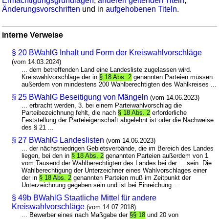
Ermächtigungsgrundlagen
,
anderen geltenden Titeln
,
Änderungsvorschriften
und in
aufgehobenen Titeln
.
interne Verweise
§ 20 BWahlG Inhalt und Form der Kreiswahlvorschläge
(vom 14.03.2024)
... dem betreffenden Land eine Landesliste zugelassen wird.
Kreiswahlvorschläge der in
§ 18 Abs. 2
genannten Parteien müssen
außerdem von mindestens 200 Wahlberechtigten des Wahlkreises ...
§ 25 BWahlG Beseitigung von Mängeln
(vom 14.06.2023)
... erbracht werden, 3. bei einem Parteiwahlvorschlag die
Parteibezeichnung fehlt, die nach
§ 18 Abs. 2
erforderliche
Feststellung der Parteieigenschaft abgelehnt ist oder die Nachweise
des § 21 ...
§ 27 BWahlG Landeslisten
(vom 14.06.2023)
... der nächstniedrigen Gebietsverbände, die im Bereich des Landes
liegen, bei den in
§ 18 Abs. 2
genannten Parteien außerdem von 1
vom Tausend der Wahlberechtigten des Landes bei der ... sein. Die
Wahlberechtigung der Unterzeichner eines Wahlvorschlages einer
der in
§ 18 Abs. 2
genannten Parteien muß im Zeitpunkt der
Unterzeichnung gegeben sein und ist bei Einreichung ...
§ 49b BWahlG Staatliche Mittel für andere
Kreiswahlvorschläge
(vom 14.07.2018)
... Bewerber eines nach Maßgabe der
§§ 18
und 20 von