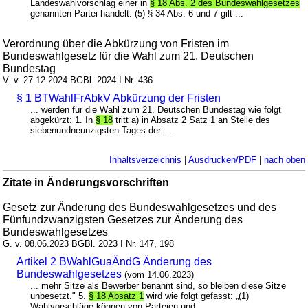
Landeswahlvorschlag einer in
§ 18 Abs. 2 des Bundeswahlgesetzes
genannten Partei handelt. (5) § 34 Abs. 6 und 7 gilt ...
Verordnung über die Abkürzung von Fristen im
Bundeswahlgesetz für die Wahl zum 21. Deutschen
Bundestag
V. v. 27.12.2024 BGBl. 2024 I Nr. 436
§ 1 BTWahlFrAbkV Abkürzung der Fristen
... werden für die Wahl zum 21. Deutschen Bundestag wie folgt
abgekürzt: 1. In
§ 18
tritt a) in Absatz 2 Satz 1 an Stelle des
siebenundneunzigsten Tages der ...
Inhaltsverzeichnis
|
Ausdrucken/PDF
|
nach oben
Zitate in Änderungsvorschriften
Gesetz zur Änderung des Bundeswahlgesetzes und des
Fünfundzwanzigsten Gesetzes zur Änderung des
Bundeswahlgesetzes
G. v. 08.06.2023 BGBl. 2023 I Nr. 147, 198
Artikel 2 BWahlGuaÄndG Änderung des
Bundeswahlgesetzes
(vom 14.06.2023)
... mehr Sitze als Bewerber benannt sind, so bleiben diese Sitze
unbesetzt." 5.
§ 18 Absatz 1
wird wie folgt gefasst: „(1)
Wahlvorschläge können von Parteien und ...