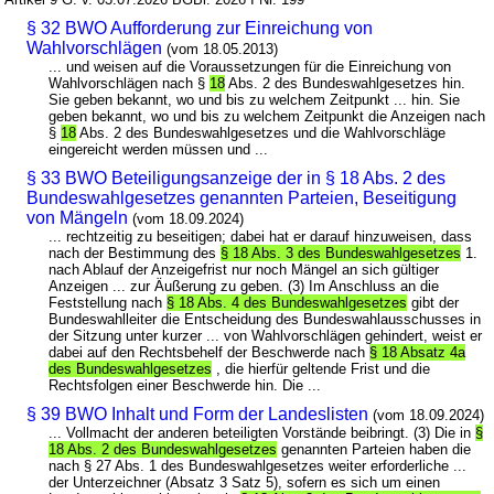
§ 32 BWO Aufforderung zur Einreichung von
Wahlvorschlägen
(vom 18.05.2013)
... und weisen auf die Voraussetzungen für die Einreichung von
Wahlvorschlägen nach §
18
Abs. 2 des Bundeswahlgesetzes hin.
Sie geben bekannt, wo und bis zu welchem Zeitpunkt ... hin. Sie
geben bekannt, wo und bis zu welchem Zeitpunkt die Anzeigen nach
§
18
Abs. 2 des Bundeswahlgesetzes und die Wahlvorschläge
eingereicht werden müssen und ...
§ 33 BWO Beteiligungsanzeige der in § 18 Abs. 2 des
Bundeswahlgesetzes genannten Parteien, Beseitigung
von Mängeln
(vom 18.09.2024)
... rechtzeitig zu beseitigen; dabei hat er darauf hinzuweisen, dass
nach der Bestimmung des
§ 18 Abs. 3 des Bundeswahlgesetzes
1.
nach Ablauf der Anzeigefrist nur noch Mängel an sich gültiger
Anzeigen ... zur Äußerung zu geben. (3) Im Anschluss an die
Feststellung nach
§ 18 Abs. 4 des Bundeswahlgesetzes
gibt der
Bundeswahlleiter die Entscheidung des Bundeswahlausschusses in
der Sitzung unter kurzer ... von Wahlvorschlägen gehindert, weist er
dabei auf den Rechtsbehelf der Beschwerde nach
§ 18 Absatz 4a
des Bundeswahlgesetzes
, die hierfür geltende Frist und die
Rechtsfolgen einer Beschwerde hin. Die ...
§ 39 BWO Inhalt und Form der Landeslisten
(vom 18.09.2024)
... Vollmacht der anderen beteiligten Vorstände beibringt. (3) Die in
§
18 Abs. 2 des Bundeswahlgesetzes
genannten Parteien haben die
nach § 27 Abs. 1 des Bundeswahlgesetzes weiter erforderliche ...
der Unterzeichner (Absatz 3 Satz 5), sofern es sich um einen