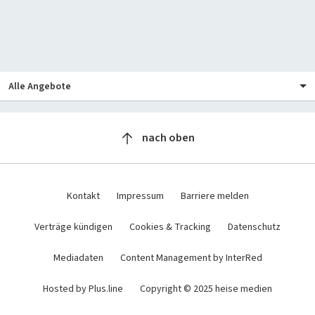
Alle Angebote
IT News
nach oben
Newsticker
Online-Magazine
Hintergründe
+
heise
Services
Kontakt
Impressum
Barriere melden
Ratgeber
Telepolis
heise shop
Über Uns
Tests
Verträge kündigen
Cookies & Tracking
Datenschutz
heise autos
heise jobs
Meinungen
heise medien
Newsletter
heise-Bot
Push
bestenlisten
Mediadaten
Content Management by InterRed
heise academy
heise regioconcept
tipps+tricks
heise download
Hosted by Plus.line
Copyright © 2025 heise medien
heise business services
heise preisvergleich