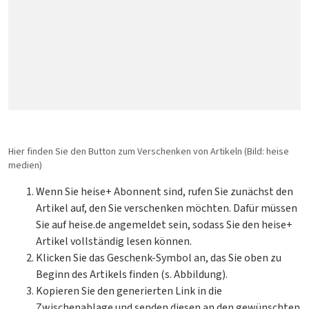
Anzeige
Special: Collaboration im KI-Zeitalter
heise medien
heise jobs
heise autos
Testberichte
Mein Abo
Newsletter
heise-Bot
Push
heise regioconcept
heise academy
bestenlisten
Meinungen
Netzwerktools
heise business services
heise download
tipps+tricks
iMonitor
Dunkles
Betriebssystemeinstellung
Helles
Sponsoring
heise preisvergleich
Schema
übernehmen
Schema
Loseblattwerke
Mediadaten
Tarifrechner
Spiele
Hier finden Sie den Button zum Verschenken von Artikeln
(Bild: heise
Karriere
heise compaliate
medien)
Wenn Sie heise+ Abonnent sind, rufen Sie zunächst den
Presse
Artikel auf, den Sie verschenken möchten. Dafür müssen
Sie auf heise.de angemeldet sein, sodass Sie den heise+
Artikel vollständig lesen können.
Klicken Sie das Geschenk-Symbol an, das Sie oben zu
Beginn des Artikels finden (s. Abbildung).
Kopieren Sie den generierten Link in die
Zwischenablage und senden diesen an den gewünschten