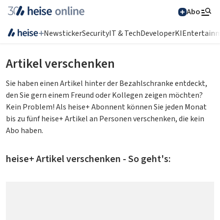
Abo
Newsticker
Security
IT & Tech
Developer
KI
Entertain
Suchen
Artikel verschenken
Sie haben einen Artikel hinter der Bezahlschranke entdeckt,
den Sie gern einem Freund oder Kollegen zeigen möchten?
Kein Problem! Als heise+ Abonnent können Sie jeden Monat
Alle Magazine im
bis zu fünf heise+ Artikel an Personen verschenken, die kein
Browser lesen
Abo haben.
IT News
heise+ Artikel verschenken - So geht's:
Newsticker
Online-Magazine
heise
+
Services
Hintergründe
heise shop
Über uns
Telepolis
Ratgeber
Abo bestellen