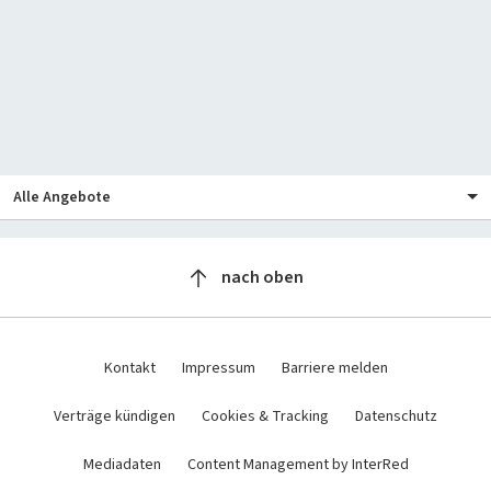
Alle Angebote
IT News
nach oben
Newsticker
Online-Magazine
Hintergründe
+
heise
Services
Kontakt
Impressum
Barriere melden
Ratgeber
Telepolis
heise shop
Über Uns
Tests
Verträge kündigen
Cookies & Tracking
Datenschutz
heise autos
heise jobs
Meinungen
heise medien
Newsletter
heise-Bot
Push
bestenlisten
Mediadaten
Content Management by InterRed
heise academy
heise regioconcept