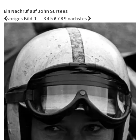
Ein Nachruf auf John Surtees
voriges
Bild
1
…
3
4
5
6
7
8
9
nächstes