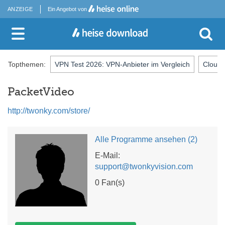
ANZEIGE
Ein Angebot von
Topthemen:
VPN Test 2026: VPN-Anbieter im Vergleich
Cloud-
PacketVideo
http://twonky.com/store/
Alle Programme ansehen (2)
E-Mail:
support@twonkyvision.com
0
Fan(s)