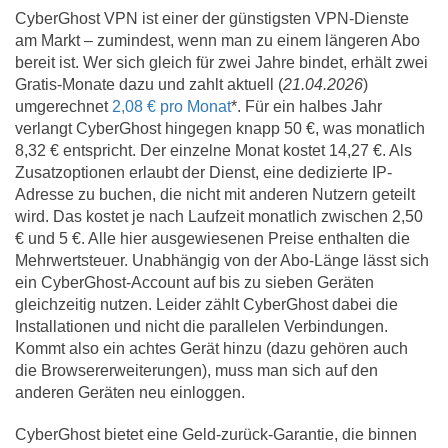
CyberGhost VPN ist einer der günstigsten VPN-Dienste
am Markt – zumindest, wenn man zu einem längeren Abo
bereit ist. Wer sich gleich für zwei Jahre bindet, erhält zwei
Gratis-Monate dazu und zahlt aktuell (
21.04.2026
)
umgerechnet
2,08 € pro Monat
*. Für ein halbes Jahr
verlangt CyberGhost hingegen knapp 50 €, was monatlich
8,32 € entspricht. Der einzelne Monat kostet 14,27 €. Als
Zusatzoptionen erlaubt der Dienst, eine dedizierte IP-
Adresse zu buchen, die nicht mit anderen Nutzern geteilt
wird. Das kostet je nach Laufzeit monatlich zwischen 2,50
€ und 5 €. Alle hier ausgewiesenen Preise enthalten die
Mehrwertsteuer. Unabhängig von der Abo-Länge lässt sich
ein CyberGhost-Account auf bis zu sieben Geräten
gleichzeitig nutzen. Leider zählt CyberGhost dabei die
Installationen und nicht die parallelen Verbindungen.
Kommt also ein achtes Gerät hinzu (dazu gehören auch
die Browsererweiterungen), muss man sich auf den
anderen Geräten neu einloggen.
CyberGhost bietet eine Geld-zurück-Garantie, die binnen