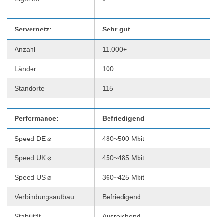
Servernetz:
Sehr gut
Anzahl
11.000+
Länder
100
Standorte
115
Performance:
Befriedigend
Speed DE ⌀
480~500 Mbit
Speed UK ⌀
450~485 Mbit
Speed US ⌀
360~425 Mbit
Verbindungsaufbau
Befriedigend
Stabilität
Ausreichend