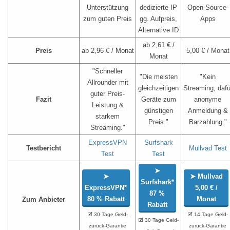
Unterstützung
dedizierte IP
Open-Source-
zum guten Preis
gg. Aufpreis,
Apps
Alternative ID
ab 2,61 € /
Preis
ab 2,96 € / Monat
5,00 € / Monat
Monat
"Schneller
"Die meisten
"Kein
Allrounder mit
gleichzeitigen
Streaming, dafü
guter Preis-
Fazit
Geräte zum
anonyme
Leistung &
günstigen
Anmeldung &
starkem
Preis."
Barzahlung."
Streaming."
ExpressVPN
Surfshark
Testbericht
Mullvad Test
Test
Test
➤
➤
➤ Mullvad
Surfshark
*
ExpressVPN
*
5,00 € /
87 %
80 % Rabatt
Monat
Zum Anbieter
Rabatt
🗹 30 Tage Geld-
🗹 14 Tage Geld-
🗹 30 Tage Geld-
zurück-Garantie
zurück-Garantie