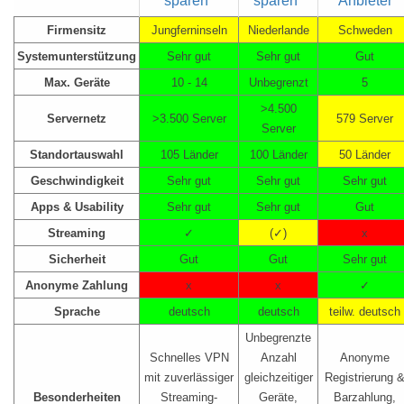
sparen*
sparen*
Anbieter
Firmensitz
Jungferninseln
Niederlande
Schweden
Systemunterstützung
Sehr gut
Sehr gut
Gut
Max. Geräte
10 - 14
Unbegrenzt
5
>4.500
Servernetz
>3.500 Server
579 Server
Server
Standortauswahl
105 Länder
100 Länder
50 Länder
Geschwindigkeit
Sehr gut
Sehr gut
Sehr gut
Apps & Usability
Sehr gut
Sehr gut
Gut
Streaming
✓
(✓)
x
Sicherheit
Gut
Gut
Sehr gut
Anonyme Zahlung
x
x
✓
Sprache
deutsch
deutsch
teilw. deutsch
Unbegrenzte
Schnelles VPN
Anzahl
Anonyme
mit zuverlässiger
gleichzeitiger
Registrierung 
Besonderheiten
Streaming-
Geräte,
Barzahlung,