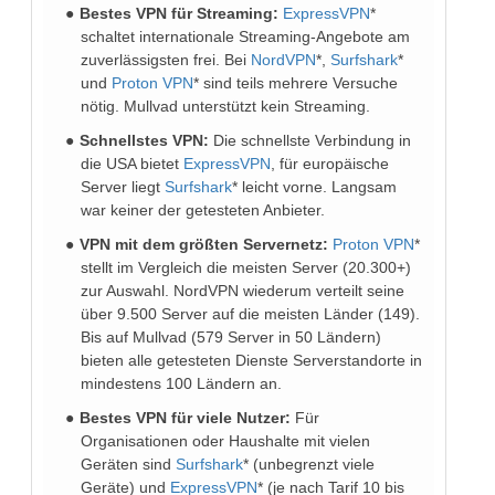
Bestes VPN für Streaming:
ExpressVPN
*
schaltet internationale Streaming-Angebote am
zuverlässigsten frei. Bei
NordVPN
*,
Surfshark
*
und
Proton VPN
* sind teils mehrere Versuche
nötig. Mullvad unterstützt kein Streaming.
Schnellstes VPN:
Die schnellste Verbindung in
die USA bietet
ExpressVPN
, für europäische
Server liegt
Surfshark
* leicht vorne. Langsam
war keiner der getesteten Anbieter.
VPN mit dem größten Servernetz:
Proton VPN
*
stellt im Vergleich die meisten Server (20.300+)
zur Auswahl. NordVPN wiederum verteilt seine
über 9.500 Server auf die meisten Länder (149).
Bis auf Mullvad (579 Server in 50 Ländern)
bieten alle getesteten Dienste Serverstandorte in
mindestens 100 Ländern an.
Bestes VPN für viele Nutzer:
Für
Organisationen oder Haushalte mit vielen
Geräten sind
Surfshark
* (unbegrenzt viele
Geräte) und
ExpressVPN
* (je nach Tarif 10 bis