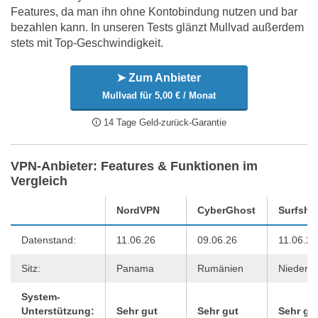
Features, da man ihn ohne Kontobindung nutzen und bar
bezahlen kann. In unseren Tests glänzt Mullvad außerdem
stets mit Top-Geschwindigkeit.
➤ Zum Anbieter
Mullvad für 5,00 € / Monat
🛈 14 Tage Geld-zurück-Garantie
VPN-Anbieter: Features & Funktionen im
Vergleich
NordVPN
CyberGhost
Surfsha
Datenstand:
11.06.26
09.06.26
11.06.26
Sitz:
Panama
Rumänien
Niederla
System-
Unterstützung:
Sehr gut
Sehr gut
Sehr gu