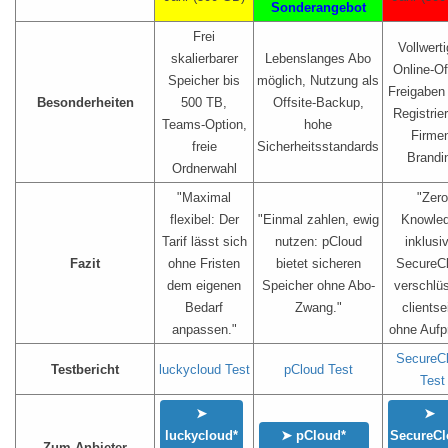
Sonderangebot
Frei
Vollwert
skalierbarer
Lebenslanges Abo
Online-Of
Speicher bis
möglich, Nutzung als
Freigaben
Besonderheiten
500 TB,
Offsite-Backup,
Registrie
Teams-Option,
hohe
Firme
freie
Sicherheitsstandards
Brandi
Ordnerwahl
"Maximal
"Zero
flexibel: Der
"Einmal zahlen, ewig
Knowle
Tarif lässt sich
nutzen: pCloud
inklusi
Fazit
ohne Fristen
bietet sicheren
SecureC
dem eigenen
Speicher ohne Abo-
verschlüs
Bedarf
Zwang."
clientsei
anpassen."
ohne Aufpr
SecureC
Testbericht
luckycloud Test
pCloud Test
Test
➤
➤
luckycloud
*
➤ pCloud
*
SecureC
Zum Anbieter