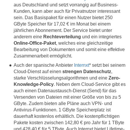
aus Deutschland und setzt vorrangig auf Business-
Kunden, kann aber auch für Privatnutzer interessant
sein. Das Basispaket für einen Nutzer bietet 250
GByte Speicher für 17,02 € im Monat bei einem
jährlichen Abonnement. Der Service bietet unter
anderem eine
Rechteverteilung
und ein integriertes
Online-Office-Paket
, welches eine gleichzeitige
Bearbeitung von Dokumenten und somit eine effektive
Zusammenarbeit ermöglicht.
Auch der spanische Anbieter
Internxt
* setzt bei seinem
Cloud-Dienst auf einen
strengen Datenschutz
,
starke Verschlüsselungsalgorithmen und eine
Zero-
Knowledge-Policy
. Neben dem Cloud-Service gibt es
auch einen Datenaustausch-Dienst (Send) für das
Versenden von Dateien mit einer Größe von bis zu 5
GByte. Zudem bieten alle Pläne auch VPN- und
Antivirus-Funktionen. 1 GByte Speicherplatz ist
dauerhaft kostenlos erhältlich. Die kostenpflichtigen
Pakete kosten zwischen 142,80 € pro Jahr für 1 TByte
und 428,40 € für 5 TByte. Auch Internxt bietet Lifetime-