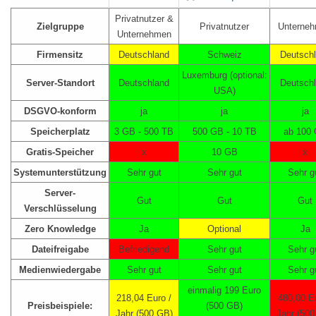
Privatnutzer &
Zielgruppe
Privatnutzer
Unterne
Unternehmen
Firmensitz
Deutschland
Schweiz
Deutsch
Luxemburg (optional:
Server-Standort
Deutschland
Deutsch
USA)
DSGVO-konform
ja
ja
ja
Speicherplatz
3 GB - 500 TB
500 GB - 10 TB
ab 100
Gratis-Speicher
x
10 GB
x
Systemunterstützung
Sehr gut
Sehr gut
Sehr g
Server-
Gut
Gut
Gut
Verschlüsselung
Zero Knowledge
Ja
Optional
Ja
Dateifreigabe
Befriedigend
Sehr gut
Sehr g
Medienwiedergabe
Sehr gut
Sehr gut
Sehr g
einmalig 199 Euro
218,04 Euro /
480,00 Eu
Preisbeispiele:
(500 GB)
Jahr (500 GB)
Jahr (50