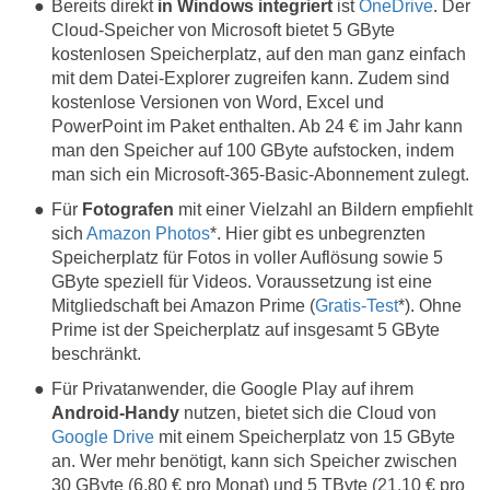
Bereits direkt
in Windows integriert
ist
OneDrive
. Der
Cloud-Speicher von Microsoft bietet 5 GByte
kostenlosen Speicherplatz, auf den man ganz einfach
mit dem Datei-Explorer zugreifen kann. Zudem sind
kostenlose Versionen von Word, Excel und
PowerPoint im Paket enthalten
. Ab 24 € im Jahr kann
man den Speicher auf 100 GByte aufstocken, indem
man sich ein Microsoft-365-Basic-Abonnement zulegt.
Für
Fotografen
mit einer Vielzahl an Bildern empfiehlt
sich
Amazon Photos
*. Hier gibt es unbegrenzten
Speicherplatz für Fotos in voller Auflösung sowie 5
GByte speziell für Videos. Voraussetzung ist eine
Mitgliedschaft bei Amazon Prime (
Gratis-Test
*). Ohne
Prime ist der Speicherplatz auf insgesamt 5 GByte
beschränkt.
Für Privatanwender, die Google Play auf ihrem
Android-Handy
nutzen, bietet sich die Cloud von
Google Drive
mit einem Speicherplatz von 15 GByte
an. Wer mehr benötigt, kann sich Speicher zwischen
30 GByte (6,80 € pro Monat) und 5 TByte (21,10 € pro