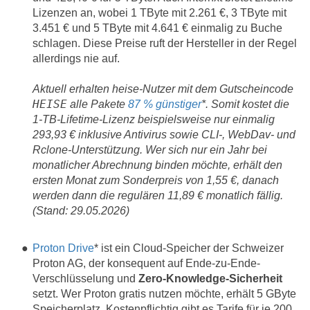
Lizenzen an, wobei 1 TByte mit 2.261 €, 3 TByte mit
3.451 € und 5 TByte mit 4.641 € einmalig zu Buche
schlagen. Diese Preise ruft der Hersteller in der Regel
allerdings nie auf.
Aktuell erhalten heise-Nutzer mit dem Gutscheincode
HEISE
alle Pakete
87 % günstiger
*. Somit kostet die
1-TB-Lifetime-Lizenz beispielsweise nur einmalig
293,93 € inklusive Antivirus sowie CLI-, WebDav- und
Rclone-Unterstützung. Wer sich nur ein Jahr bei
monatlicher Abrechnung binden möchte, erhält den
ersten Monat zum Sonderpreis von 1,55 €, danach
werden dann die regulären 11,89 € monatlich fällig.
(Stand: 29.05.2026)
Proton Drive
* ist ein Cloud-Speicher der Schweizer
Proton AG, der konsequent auf Ende-zu-Ende-
Verschlüsselung und
Zero-Knowledge-Sicherheit
setzt. Wer Proton gratis nutzen möchte, erhält 5 GByte
Speicherplatz. Kostenpflichtig gibt es Tarife für je 200