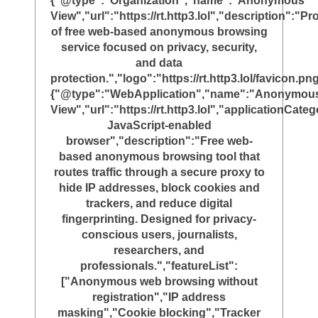
{"@type":"Organization","name":"Anonymous
View","url":"https://rt.http3.lol","description":"Pr
of free web-based anonymous browsing
service focused on privacy, security,
and data
protection.","logo":"https://rt.http3.lol/favicon.png
{"@type":"WebApplication","name":"Anonymou
View","url":"https://rt.http3.lol","applicationC
JavaScript-enabled
browser","description":"Free web-
based anonymous browsing tool that
routes traffic through a secure proxy to
hide IP addresses, block cookies and
trackers, and reduce digital
fingerprinting. Designed for privacy-
conscious users, journalists,
researchers, and
professionals.","featureList":
["Anonymous web browsing without
registration","IP address
masking","Cookie blocking","Tracker