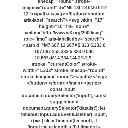
linecap="round" stroke-
linejoin="round" d="M6 18L18 6M6 6l12
12"></path> </svg> </button> <button
aria-label="search"> <svg width="17"
height="16" fill="none"
xmlns="http://www.w3.org/2000/svg"
role="img" aria-labelledby="search">
<path d="M7.667 12.667A5.333 5.333 0
107.667 2a5.333 5.333 0 000
10.667zM14.334 14l-2.9-2.9"
stroke="currentColor" stroke-
width="1.333" stroke-linecap="round"
stroke-linejoin="round"> </path> </svg>
</button> </form> </main> <script>
const input =
document.querySelector('input'); const
suggestion =
document.querySelector('datalist'); let
timeout; input.addEventListener('input',
() => { clearTimeout(timeout); if
(input.value.length > 0) { timeout =