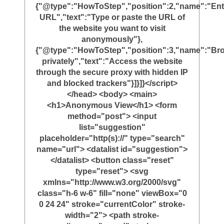
{"@type":"HowToStep","position":2,"name":"Ent
URL","text":"Type or paste the URL of
the website you want to visit
anonymously"},
{"@type":"HowToStep","position":3,"name":"Br
privately","text":"Access the website
through the secure proxy with hidden IP
and blocked trackers"}]}]}</script>
</head> <body> <main>
<h1>Anonymous View</h1> <form
method="post"> <input
list="suggestion"
placeholder="http(s)://" type="search"
name="url"> <datalist id="suggestion">
</datalist> <button class="reset"
type="reset"> <svg
xmlns="http://www.w3.org/2000/svg"
class="h-6 w-6" fill="none" viewBox="0
0 24 24" stroke="currentColor" stroke-
width="2"> <path stroke-