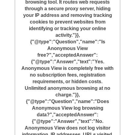
browsing tool. It routes web requests
through a secure proxy server, hiding
your IP address and removing tracking
cookies to prevent websites from
identifying or tracking your online
activity."}},
{"@type":"Question","name":"Is
Anonymous View
free?","acceptedAnswer":
{"@type":"Answer","text":"Yes.
Anonymous View is completely free with
no subscription fees, registration
requirements, or hidden costs.
Unlimited anonymous browsing at no
charge."}},
{"@type":"Question","name":"Does
Anonymous View log browsing
data?","acceptedAnswer":
{"@type":"Answer","text":"No.
Anonymous View does not log visitor
information, IP addresses, URLs visited,