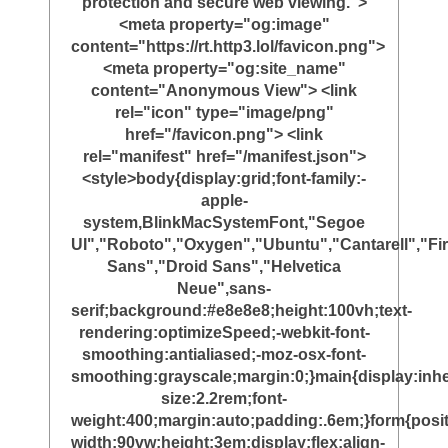
protection and secure web viewing.">
<meta property="og:image"
content="https://rt.http3.lol/favicon.png">
<meta property="og:site_name"
content="Anonymous View"> <link
rel="icon" type="image/png"
href="/favicon.png"> <link
rel="manifest" href="/manifest.json">
<style>body{display:grid;font-family:-
apple-
system,BlinkMacSystemFont,"Segoe
UI","Roboto","Oxygen","Ubuntu","Cantarell","Fi
Sans","Droid Sans","Helvetica
Neue",sans-
serif;background:#e8e8e8;height:100vh;text-
rendering:optimizeSpeed;-webkit-font-
smoothing:antialiased;-moz-osx-font-
smoothing:grayscale;margin:0;}main{display:inher
size:2.2rem;font-
weight:400;margin:auto;padding:.6em;}form{posit
width:90vw;height:3em;display:flex;align-