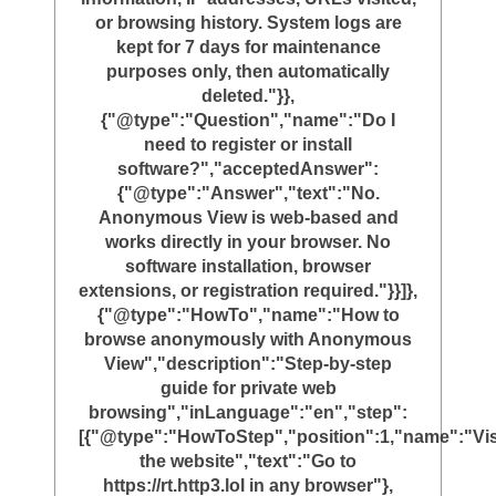
or browsing history. System logs are
kept for 7 days for maintenance
purposes only, then automatically
deleted."}},
{"@type":"Question","name":"Do I
need to register or install
software?","acceptedAnswer":
{"@type":"Answer","text":"No.
Anonymous View is web-based and
works directly in your browser. No
software installation, browser
extensions, or registration required."}}]},
{"@type":"HowTo","name":"How to
browse anonymously with Anonymous
View","description":"Step-by-step
guide for private web
browsing","inLanguage":"en","step":
[{"@type":"HowToStep","position":1,"name":"Vis
the website","text":"Go to
https://rt.http3.lol in any browser"},