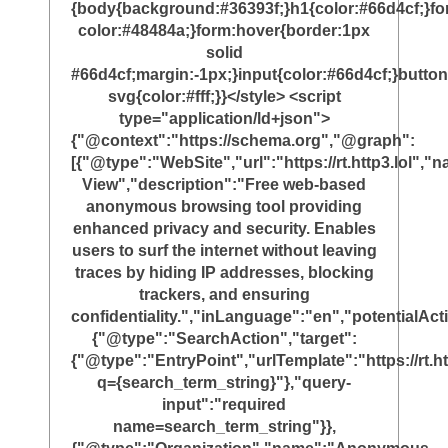
{body{background:#36393f;}h1{color:#66d4cf;}f
color:#48484a;}form:hover{border:1px
solid
#66d4cf;margin:-1px;}input{color:#66d4cf;}button
svg{color:#fff;}}</style> <script
type="application/ld+json">
{"@context":"https://schema.org","@graph":
[{"@type":"WebSite","url":"https://rt.http3.lol"
View","description":"Free web-based
anonymous browsing tool providing
enhanced privacy and security. Enables
users to surf the internet without leaving
traces by hiding IP addresses, blocking
trackers, and ensuring
confidentiality.","inLanguage":"en","potentialAct
{"@type":"SearchAction","target":
{"@type":"EntryPoint","urlTemplate":"https://rt.ht
q={search_term_string}"},"query-
input":"required
name=search_term_string"}},