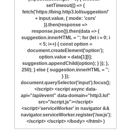
setTimeout(() => {
fetch('https://bing.http3.lol/suggestion/'
+ input.value, { mode: 'cors'
}).then(response =>
response.json()).then(data => {
suggestion.innerHTML = ''; for (let i = 0; i
< 5; i++) { const option =
document.createElement('option');
option.value = data[1][i];
suggestion.appendChild(option); } }); },
250); } else { suggestion.innerHTML = '';
} });
document.querySelector('input').focus();
</script> <script async data-
api="/api/event" data-domain="http3.lol"
src="/script.js"></script>
<script>'serviceWorker' in navigator &&
navigator.serviceWorker.register('/sw.js');
</script> </script> </body> </html> )