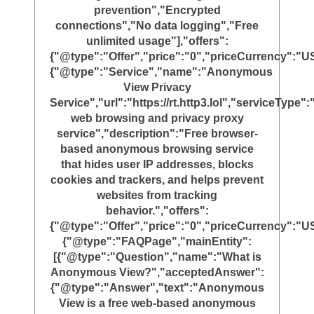
prevention","Encrypted
connections","No data logging","Free
unlimited usage"],"offers":
{"@type":"Offer","price":"0","priceCurrency":"U
{"@type":"Service","name":"Anonymous
View Privacy
Service","url":"https://rt.http3.lol","serviceTyp
web browsing and privacy proxy
service","description":"Free browser-
based anonymous browsing service
that hides user IP addresses, blocks
cookies and trackers, and helps prevent
websites from tracking
behavior.","offers":
{"@type":"Offer","price":"0","priceCurrency":"U
{"@type":"FAQPage","mainEntity":
[{"@type":"Question","name":"What is
Anonymous View?","acceptedAnswer":
{"@type":"Answer","text":"Anonymous
View is a free web-based anonymous