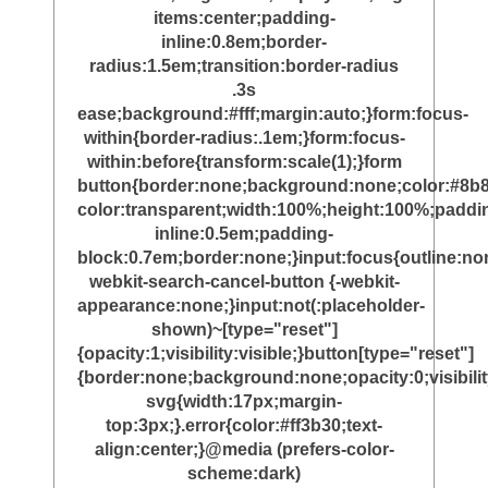
items:center;padding-
inline:0.8em;border-
radius:1.5em;transition:border-radius
.3s
ease;background:#fff;margin:auto;}form:focus-
within{border-radius:.1em;}form:focus-
within:before{transform:scale(1);}form
button{border:none;background:none;color:#8b8
color:transparent;width:100%;height:100%;paddi
inline:0.5em;padding-
block:0.7em;border:none;}input:focus{outline:non
webkit-search-cancel-button {-webkit-
appearance:none;}input:not(:placeholder-
shown)~[type="reset"]
{opacity:1;visibility:visible;}button[type="reset"]
{border:none;background:none;opacity:0;visibili
svg{width:17px;margin-
top:3px;}.error{color:#ff3b30;text-
align:center;}@media (prefers-color-
scheme:dark)