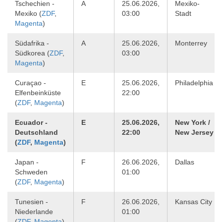
Tschechien -
A
25.06.2026,
Mexiko-
Mexiko (
ZDF
,
03:00
Stadt
Magenta
)
Südafrika -
A
25.06.2026,
Monterrey
Südkorea (
ZDF
,
03:00
Magenta
)
Curaçao -
E
25.06.2026,
Philadelphia
Elfenbeinküste
22:00
(
ZDF
,
Magenta
)
Ecuador -
E
25.06.2026,
New York /
Deutschland
22:00
New Jersey
(
ZDF
,
Magenta
)
Japan -
F
26.06.2026,
Dallas
Schweden
01:00
(
ZDF
,
Magenta
)
Tunesien -
F
26.06.2026,
Kansas City
Niederlande
01:00
(
ZDF
,
Magenta
)