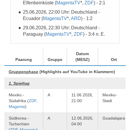
Elfenbeinküste (
MagentaTV
*,
ZDF
) - 2:1
25.06.2026, 22:00 Uhr: Deutschland -
Ecuador (
MagentaTV
*,
ARD
) - 1:2
29.06.2026, 22:30 Uhr: Deutschland -
Paraguay (
MagentaTV
*,
ZDF
) - 3:4 n. E.
Datum
Paarung
Gruppe
(MESZ)
Ort
Gruppenphase
(Highlights auf YouTube in Klammern)
1. Spieltag
Mexiko -
A
11.06.2026,
Mexiko-
Südafrika (
ZDF,
21:00
Stadt
Magenta
)
Südkorea -
A
12.06.2026,
Guadalajara
Tschechien
04:00
(
ZDF
,
Magenta
)