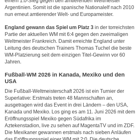
einem 1:0-Sieg gegen den amtierenden Weltmeister
Argentinien. Somit ist die spanische Nationalelf nach 2010
nun erneut amtierender Welt- und Europameister.
England gewann das Spiel um Platz 3
in der torreichsten
Partie der aktuellen WM mit 6:4 gegen den zweimaligen
Weltmeister Frankreich. Damit erreichte England unter
Leitung des deutschen Trainers Thomas Tuchel die beste
WM-Platzierung seit dem einzigen Titel-Gewinn vor 60
Jahren.
Fußball-WM 2026 in Kanada, Mexiko und den
USA
Die Fußball-Weltmeisterschaft 2026 ist ein Turnier der
Superlative: Erstmals treten 48 Mannschaften an,
ausgetragen wird das Event in drei Ländern – den USA,
Kanada und Mexiko. Los ging es am 11. Juni 2026 mit dem
Eröffnungsspiel Mexiko gegen Südafrika im
Aztekenstadion, live zu sehen auf MagentaTV und im ZDF.
Die Mexikaner gewannen erstmals nach sieben Anläufen
das Eröffnungsspiel einer WM mit 2:0. Die deutsche