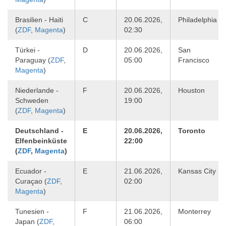
Brasilien - Haiti
C
20.06.2026,
Philadelphia
(
ZDF
,
Magenta
)
02:30
Türkei -
D
20.06.2026,
San
Paraguay (
ZDF
,
05:00
Francisco
Magenta
)
Niederlande -
F
20.06.2026,
Houston
Schweden
19:00
(
ZDF
,
Magenta
)
Deutschland -
E
20.06.2026,
Toronto
Elfenbeinküste
22:00
(
ZDF
,
Magenta
)
Ecuador -
E
21.06.2026,
Kansas City
Curaçao (
ZDF
,
02:00
Magenta
)
Tunesien -
F
21.06.2026,
Monterrey
Japan (
ZDF
,
06:00