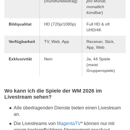
(Rundfunkbeitrag)
pro Monat,
monatlich
kündbar
)
Bildqualitat
HD (720p/1080p)
Full HD & oft
UHD/4K
Verfügbarkeit
TV, Web, App
Receiver, Stick,
App, Web
Exklusivität
Nein
Ja, 44 Spiele
(meist
Gruppenspiele)
Wo kann ich die Spiele der WM 2026 im
Livestream sehen?
Alle übertragenden Dienste bieten einen Livestream
an.
Die Livestreams von
MagentaTV
* können nur mit
einem kostenpflichtigen Abonnement geschaut