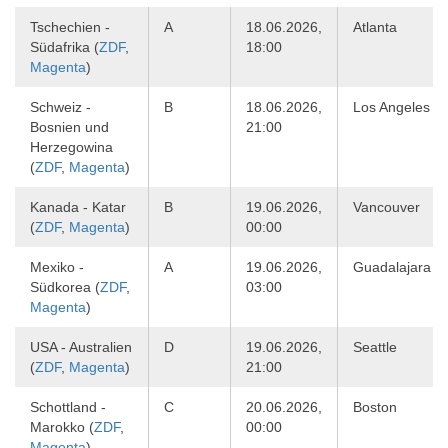
Tschechien -
A
18.06.2026,
Atlanta
Südafrika (
ZDF
,
18:00
Magenta
)
Schweiz -
B
18.06.2026,
Los Angeles
Bosnien und
21:00
Herzegowina
(
ZDF
,
Magenta
)
Kanada - Katar
B
19.06.2026,
Vancouver
(
ZDF
,
Magenta
)
00:00
Mexiko -
A
19.06.2026,
Guadalajara
Südkorea (
ZDF
,
03:00
Magenta
)
USA - Australien
D
19.06.2026,
Seattle
(
ZDF
,
Magenta
)
21:00
Schottland -
C
20.06.2026,
Boston
Marokko (
ZDF
,
00:00
Magenta
)