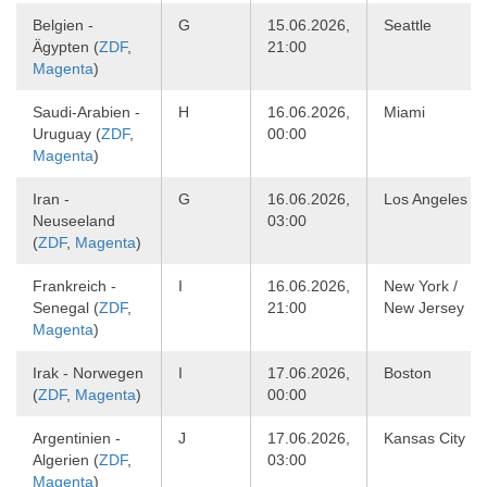
Belgien -
G
15.06.2026,
Seattle
Ägypten (
ZDF
,
21:00
Magenta
)
Saudi-Arabien -
H
16.06.2026,
Miami
Uruguay (
ZDF
,
00:00
Magenta
)
Iran -
G
16.06.2026,
Los Angeles
Neuseeland
03:00
(
ZDF
,
Magenta
)
Frankreich -
I
16.06.2026,
New York /
Senegal (
ZDF
,
21:00
New Jersey
Magenta
)
Irak - Norwegen
I
17.06.2026,
Boston
(
ZDF
,
Magenta
)
00:00
Argentinien -
J
17.06.2026,
Kansas City
Algerien (
ZDF
,
03:00
Magenta
)