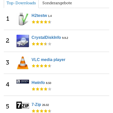
Top-Downloads
Sonderangebote
H2testw
1.4
1
CrystalDiskInfo
9.9.2
2
VLC media player
3
Hwinfo
4
8.50
7-Zip
5
26.02