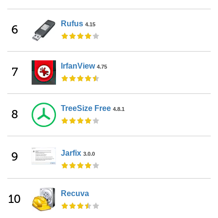
Rufus
4.15
6
IrfanView
4.75
7
TreeSize Free
4.8.1
8
Jarfix
9
3.0.0
Recuva
10