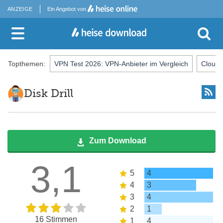
ANZEIGE
Ein Angebot von
Topthemen:
VPN Test 2026: VPN-Anbieter im Vergleich
Cloud-
Disk Drill
Zum Download
3,1
5
4
4
3
3
4
2
1
16 Stimmen
1
4