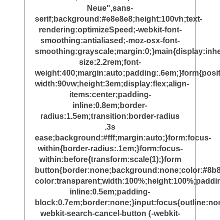
Neue",sans-
serif;background:#e8e8e8;height:100vh;text-
rendering:optimizeSpeed;-webkit-font-
smoothing:antialiased;-moz-osx-font-
smoothing:grayscale;margin:0;}main{display:inher
size:2.2rem;font-
weight:400;margin:auto;padding:.6em;}form{posit
width:90vw;height:3em;display:flex;align-
items:center;padding-
inline:0.8em;border-
radius:1.5em;transition:border-radius
.3s
ease;background:#fff;margin:auto;}form:focus-
within{border-radius:.1em;}form:focus-
within:before{transform:scale(1);}form
button{border:none;background:none;color:#8b8
color:transparent;width:100%;height:100%;paddi
inline:0.5em;padding-
block:0.7em;border:none;}input:focus{outline:non
webkit-search-cancel-button {-webkit-