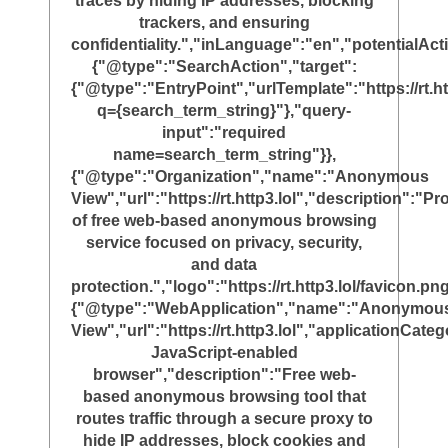
traces by hiding IP addresses, blocking
trackers, and ensuring
confidentiality.","inLanguage":"en","potentialAct
{"@type":"SearchAction","target":
{"@type":"EntryPoint","urlTemplate":"https://rt.ht
q={search_term_string}"},"query-
input":"required
name=search_term_string"}},
{"@type":"Organization","name":"Anonymous
View","url":"https://rt.http3.lol","description":"Pr
of free web-based anonymous browsing
service focused on privacy, security,
and data
protection.","logo":"https://rt.http3.lol/favicon.png
{"@type":"WebApplication","name":"Anonymou
View","url":"https://rt.http3.lol","applicationC
JavaScript-enabled
browser","description":"Free web-
based anonymous browsing tool that
routes traffic through a secure proxy to
hide IP addresses, block cookies and