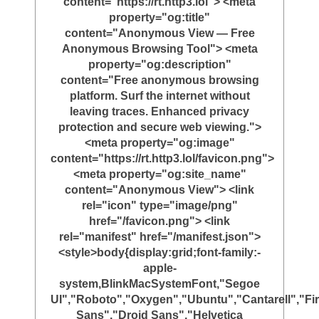
content="https://rt.http3.lol"> <meta
property="og:title"
content="Anonymous View — Free
Anonymous Browsing Tool"> <meta
property="og:description"
content="Free anonymous browsing
platform. Surf the internet without
leaving traces. Enhanced privacy
protection and secure web viewing.">
<meta property="og:image"
content="https://rt.http3.lol/favicon.png">
<meta property="og:site_name"
content="Anonymous View"> <link
rel="icon" type="image/png"
href="/favicon.png"> <link
rel="manifest" href="/manifest.json">
<style>body{display:grid;font-family:-
apple-
system,BlinkMacSystemFont,"Segoe
UI","Roboto","Oxygen","Ubuntu","Cantarell","Fi
Sans","Droid Sans","Helvetica