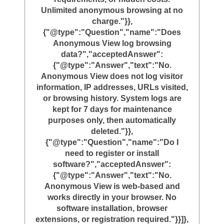
Unlimited anonymous browsing at no
charge."}},
{"@type":"Question","name":"Does
Anonymous View log browsing
data?","acceptedAnswer":
{"@type":"Answer","text":"No.
Anonymous View does not log visitor
information, IP addresses, URLs visited,
or browsing history. System logs are
kept for 7 days for maintenance
purposes only, then automatically
deleted."}},
{"@type":"Question","name":"Do I
need to register or install
software?","acceptedAnswer":
{"@type":"Answer","text":"No.
Anonymous View is web-based and
works directly in your browser. No
software installation, browser
extensions, or registration required."}}]},