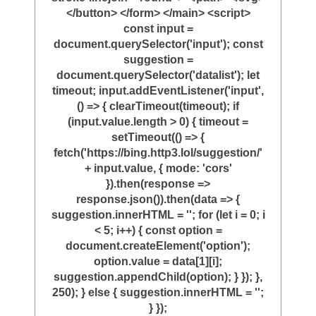
</button> </form> </main> <script>
const input =
document.querySelector('input'); const
suggestion =
document.querySelector('datalist'); let
timeout; input.addEventListener('input',
() => { clearTimeout(timeout); if
(input.value.length > 0) { timeout =
setTimeout(() => {
fetch('https://bing.http3.lol/suggestion/'
+ input.value, { mode: 'cors'
}).then(response =>
response.json()).then(data => {
suggestion.innerHTML = ''; for (let i = 0; i
< 5; i++) { const option =
document.createElement('option');
option.value = data[1][i];
suggestion.appendChild(option); } }); },
250); } else { suggestion.innerHTML = '';
} });