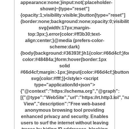
appearance:none;}input:not(:placeholder-
shown)~[type="reset"]
{opacity:1;visibility:visible;}button[type="reset"]
{border:none;background:none;opacity:0;visibili
svg{width:17px;margin-
top:3px;}.error{color:#ff3b30;text-
align:center;}@media (prefers-color-
scheme:dark)
{body{background:#36393f;}h1{color:#66d4cf;}f
color:#48484a;}form:hover{border:1px
solid
#66d4cf;margin:-1px;}input{color:#66d4cf;}button
svg{color:#fff;}}</style> <script
type="application/ld+json">
{"@context":"https://schema.org","@graph":
[{"@type":"WebSite","url":"https://rt.http3.lol"
View","description":"Free web-based
anonymous browsing tool providing
enhanced privacy and security. Enables
users to surf the internet without leaving