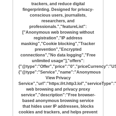
trackers, and reduce digital
fingerprinting. Designed for privacy-
conscious users, journalists,
researchers, and
professionals.","featureList":
["Anonymous web browsing without
registration","IP address
masking","Cookie blocking","Tracker
prevention","Encrypted
connections","No data logging","Free
unlimited usage"],"offers":
{"@type":"Offer","price":"0","priceCurrency":"U
{"@type":"Service","name":"Anonymous
View Privacy
Service","url":"https://rt.http3.lol","serviceTyp
web browsing and privacy proxy
service","description":"Free browser-
based anonymous browsing service
that hides user IP addresses, blocks
cookies and trackers, and helps prevent