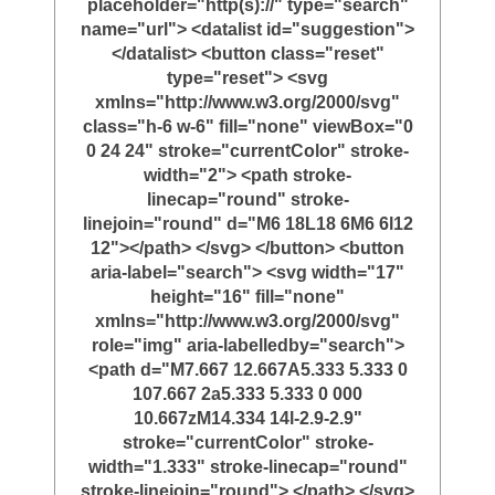
placeholder="http(s)://" type="search"
name="url"> <datalist id="suggestion">
</datalist> <button class="reset"
type="reset"> <svg
xmlns="http://www.w3.org/2000/svg"
class="h-6 w-6" fill="none" viewBox="0
0 24 24" stroke="currentColor" stroke-
width="2"> <path stroke-
linecap="round" stroke-
linejoin="round" d="M6 18L18 6M6 6l12
12"></path> </svg> </button> <button
aria-label="search"> <svg width="17"
height="16" fill="none"
xmlns="http://www.w3.org/2000/svg"
role="img" aria-labelledby="search">
<path d="M7.667 12.667A5.333 5.333 0
107.667 2a5.333 5.333 0 000
10.667zM14.334 14l-2.9-2.9"
stroke="currentColor" stroke-
width="1.333" stroke-linecap="round"
stroke-linejoin="round"> </path> </svg>