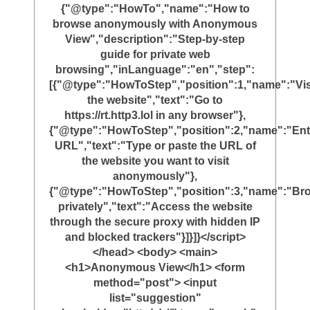
{"@type":"HowTo","name":"How to
browse anonymously with Anonymous
View","description":"Step-by-step
guide for private web
browsing","inLanguage":"en","step":
[{"@type":"HowToStep","position":1,"name":"Vis
the website","text":"Go to
https://rt.http3.lol in any browser"},
{"@type":"HowToStep","position":2,"name":"Ent
URL","text":"Type or paste the URL of
the website you want to visit
anonymously"},
{"@type":"HowToStep","position":3,"name":"Br
privately","text":"Access the website
through the secure proxy with hidden IP
and blocked trackers"}]}]}</script>
</head> <body> <main>
<h1>Anonymous View</h1> <form
method="post"> <input
list="suggestion"