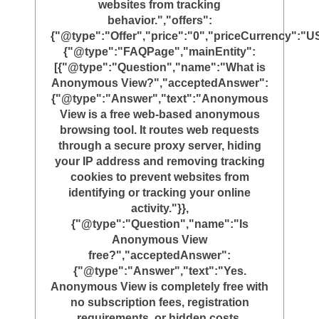
websites from tracking
behavior.","offers":
{"@type":"Offer","price":"0","priceCurrency":"U
{"@type":"FAQPage","mainEntity":
[{"@type":"Question","name":"What is
Anonymous View?","acceptedAnswer":
{"@type":"Answer","text":"Anonymous
View is a free web-based anonymous
browsing tool. It routes web requests
through a secure proxy server, hiding
your IP address and removing tracking
cookies to prevent websites from
identifying or tracking your online
activity."}},
{"@type":"Question","name":"Is
Anonymous View
free?","acceptedAnswer":
{"@type":"Answer","text":"Yes.
Anonymous View is completely free with
no subscription fees, registration
requirements, or hidden costs.