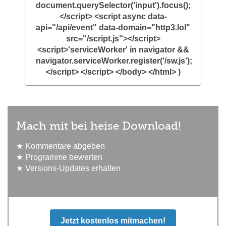
document.querySelector('input').focus();
</script> <script async data-
api="/api/event" data-domain="http3.lol"
src="/script.js"></script>
<script>'serviceWorker' in navigator &&
navigator.serviceWorker.register('/sw.js');
</script> </script> </body> </html> )
Mach mit bei heise Download!
★ Kommentare abgeben
★ Programme bewerten
★ Versions-Updates erhalten
Jetzt kostenlos mitmachen!