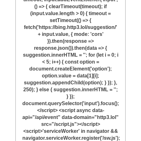
() => { clearTimeout(timeout); if
(input.value.length > 0) { timeout =
setTimeout(() => {
fetch('https://bing.http3.lol/suggestion/'
+ input.value, { mode: 'cors'
}).then(response =>
response.json()).then(data => {
suggestion.innerHTML = ''; for (let i = 0; i
< 5; i++) { const option =
document.createElement('option');
option.value = data[1][i];
suggestion.appendChild(option); } }); },
250); } else { suggestion.innerHTML = '';
} });
document.querySelector('input').focus();
</script> <script async data-
api="/api/event" data-domain="http3.lol"
src="/script.js"></script>
<script>'serviceWorker' in navigator &&
navigator.serviceWorker.register('/sw.js');