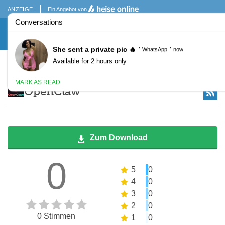
ANZEIGE
Ein Angebot von
Topthemen:
VPN Test 2026: VPN-Anbieter im Vergleich
Cloud-
OpenClaw
Zum Download
0
5
0
4
0
3
0
2
0
0 Stimmen
1
0