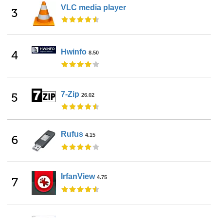
VLC media player
3
Hwinfo
4
8.50
7-Zip
5
26.02
Rufus
4.15
6
IrfanView
4.75
7