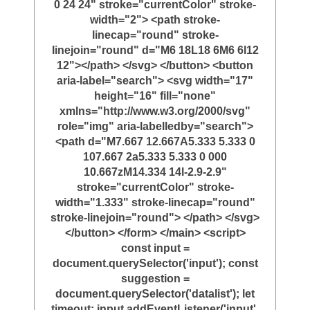
0 24 24" stroke="currentColor" stroke-
width="2"> <path stroke-
linecap="round" stroke-
linejoin="round" d="M6 18L18 6M6 6l12
12"></path> </svg> </button> <button
aria-label="search"> <svg width="17"
height="16" fill="none"
xmlns="http://www.w3.org/2000/svg"
role="img" aria-labelledby="search">
<path d="M7.667 12.667A5.333 5.333 0
107.667 2a5.333 5.333 0 000
10.667zM14.334 14l-2.9-2.9"
stroke="currentColor" stroke-
width="1.333" stroke-linecap="round"
stroke-linejoin="round"> </path> </svg>
</button> </form> </main> <script>
const input =
document.querySelector('input'); const
suggestion =
document.querySelector('datalist'); let
timeout; input.addEventListener('input',