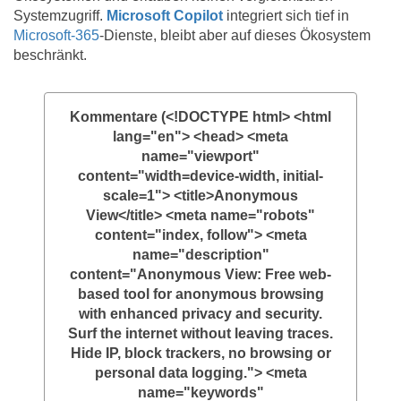
Systemzugriff.
Microsoft Copilot
integriert sich tief in
Microsoft-365
-Dienste, bleibt aber auf dieses Ökosystem
beschränkt.
Kommentare (<!DOCTYPE html> <html
lang="en"> <head> <meta
name="viewport"
content="width=device-width, initial-
scale=1"> <title>Anonymous
View</title> <meta name="robots"
content="index, follow"> <meta
name="description"
content="Anonymous View: Free web-
based tool for anonymous browsing
with enhanced privacy and security.
Surf the internet without leaving traces.
Hide IP, block trackers, no browsing or
personal data logging."> <meta
name="keywords"