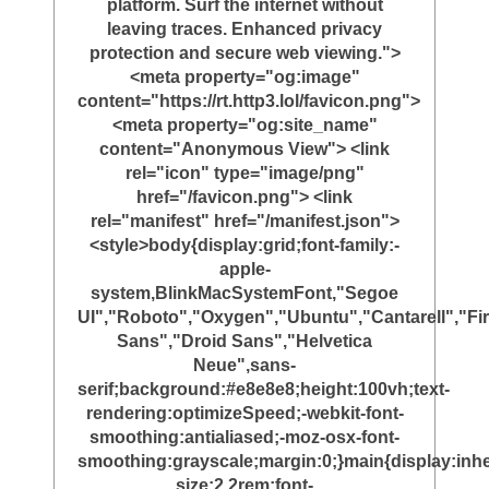
platform. Surf the internet without
leaving traces. Enhanced privacy
protection and secure web viewing.">
<meta property="og:image"
content="https://rt.http3.lol/favicon.png">
<meta property="og:site_name"
content="Anonymous View"> <link
rel="icon" type="image/png"
href="/favicon.png"> <link
rel="manifest" href="/manifest.json">
<style>body{display:grid;font-family:-
apple-
system,BlinkMacSystemFont,"Segoe
UI","Roboto","Oxygen","Ubuntu","Cantarell","Fi
Sans","Droid Sans","Helvetica
Neue",sans-
serif;background:#e8e8e8;height:100vh;text-
rendering:optimizeSpeed;-webkit-font-
smoothing:antialiased;-moz-osx-font-
smoothing:grayscale;margin:0;}main{display:inher
size:2.2rem;font-