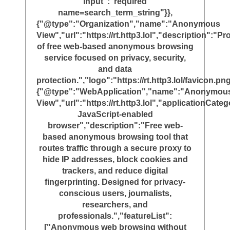
input":"required
name=search_term_string"}},
{"@type":"Organization","name":"Anonymous
View","url":"https://rt.http3.lol","description":"Pr
of free web-based anonymous browsing
service focused on privacy, security,
and data
protection.","logo":"https://rt.http3.lol/favicon.png
{"@type":"WebApplication","name":"Anonymou
View","url":"https://rt.http3.lol","applicationC
JavaScript-enabled
browser","description":"Free web-
based anonymous browsing tool that
routes traffic through a secure proxy to
hide IP addresses, block cookies and
trackers, and reduce digital
fingerprinting. Designed for privacy-
conscious users, journalists,
researchers, and
professionals.","featureList":
["Anonymous web browsing without