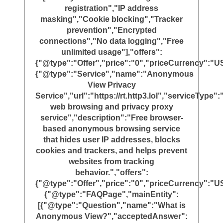
registration","IP address
masking","Cookie blocking","Tracker
prevention","Encrypted
connections","No data logging","Free
unlimited usage"],"offers":
{"@type":"Offer","price":"0","priceCurrency":"U
{"@type":"Service","name":"Anonymous
View Privacy
Service","url":"https://rt.http3.lol","serviceTyp
web browsing and privacy proxy
service","description":"Free browser-
based anonymous browsing service
that hides user IP addresses, blocks
cookies and trackers, and helps prevent
websites from tracking
behavior.","offers":
{"@type":"Offer","price":"0","priceCurrency":"U
{"@type":"FAQPage","mainEntity":
[{"@type":"Question","name":"What is
Anonymous View?","acceptedAnswer":