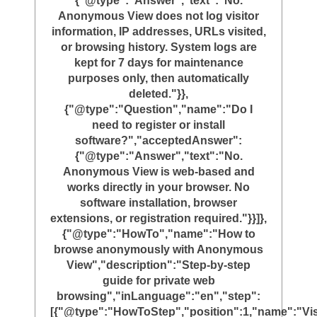
{"@type":"Answer","text":"No.
Anonymous View does not log visitor
information, IP addresses, URLs visited,
or browsing history. System logs are
kept for 7 days for maintenance
purposes only, then automatically
deleted."}},
{"@type":"Question","name":"Do I
need to register or install
software?","acceptedAnswer":
{"@type":"Answer","text":"No.
Anonymous View is web-based and
works directly in your browser. No
software installation, browser
extensions, or registration required."}}]},
{"@type":"HowTo","name":"How to
browse anonymously with Anonymous
View","description":"Step-by-step
guide for private web
browsing","inLanguage":"en","step":
[{"@type":"HowToStep","position":1,"name":"Vis