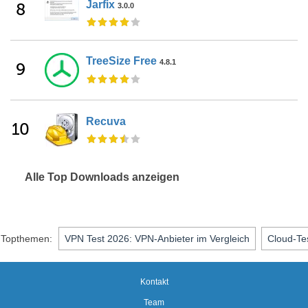
Jarfix
8
3.0.0
TreeSize Free
4.8.1
9
Recuva
10
Alle Top Downloads anzeigen
Topthemen:
VPN Test 2026: VPN-Anbieter im Vergleich
Cloud-Te
Kontakt
Team