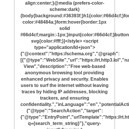
align:center;}@media (prefers-color-
scheme:dark)
{body{background:#36393f;}h1{color:#66d4cf;}f
color:#48484a;}form:hover{border:1px
solid
#66d4cf;margin:-1px;}input{color:#66d4cf;}button
svg{color:#fff;}}</style> <script
type="application/ld+json">
{"@context":"https://schema.org","@graph":
[{"@type":"WebSite","url":"https://rt.http3.lol"
View","description":"Free web-based
anonymous browsing tool providing
enhanced privacy and security. Enables
users to surf the internet without leaving
traces by hiding IP addresses, blocking
trackers, and ensuring
confidentiality.","inLanguage":"en","potentialAct
{"@type":"SearchAction","target":
{"@type":"EntryPoint","urlTemplate":"https://rt.ht
q={search_term_string}"},"query-