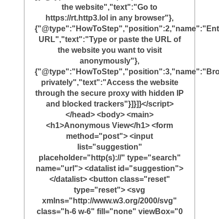
the website","text":"Go to
https://rt.http3.lol in any browser"},
{"@type":"HowToStep","position":2,"name":"Ent
URL","text":"Type or paste the URL of
the website you want to visit
anonymously"},
{"@type":"HowToStep","position":3,"name":"Br
privately","text":"Access the website
through the secure proxy with hidden IP
and blocked trackers"}]}]}</script>
</head> <body> <main>
<h1>Anonymous View</h1> <form
method="post"> <input
list="suggestion"
placeholder="http(s)://" type="search"
name="url"> <datalist id="suggestion">
</datalist> <button class="reset"
type="reset"> <svg
xmlns="http://www.w3.org/2000/svg"
class="h-6 w-6" fill="none" viewBox="0