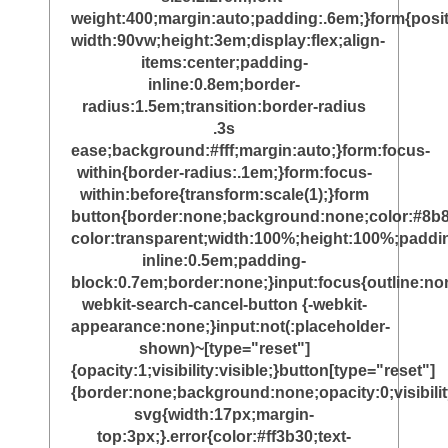
weight:400;margin:auto;padding:.6em;}form{posit
width:90vw;height:3em;display:flex;align-
items:center;padding-
inline:0.8em;border-
radius:1.5em;transition:border-radius
.3s
ease;background:#fff;margin:auto;}form:focus-
within{border-radius:.1em;}form:focus-
within:before{transform:scale(1);}form
button{border:none;background:none;color:#8b8
color:transparent;width:100%;height:100%;paddi
inline:0.5em;padding-
block:0.7em;border:none;}input:focus{outline:non
webkit-search-cancel-button {-webkit-
appearance:none;}input:not(:placeholder-
shown)~[type="reset"]
{opacity:1;visibility:visible;}button[type="reset"]
{border:none;background:none;opacity:0;visibili
svg{width:17px;margin-
top:3px;}.error{color:#ff3b30;text-