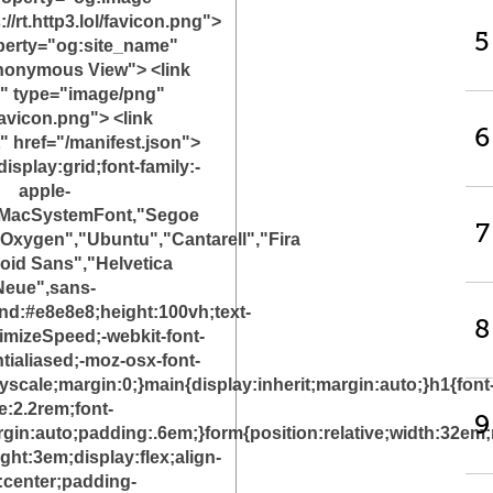
//rt.http3.lol/favicon.png">
5
perty="og:site_name"
nonymous View"> <link
n" type="image/png"
favicon.png"> <link
6
" href="/manifest.json">
isplay:grid;font-family:-
apple-
kMacSystemFont,"Segoe
7
Oxygen","Ubuntu","Cantarell","Fira
oid Sans","Helvetica
Neue",sans-
nd:#e8e8e8;height:100vh;text-
8
imizeSpeed;-webkit-font-
tialiased;-moz-osx-font-
scale;margin:0;}main{display:inherit;margin:auto;}h1{font
e:2.2rem;font-
9
gin:auto;padding:.6em;}form{position:relative;width:32em
ght:3em;display:flex;align-
:center;padding-