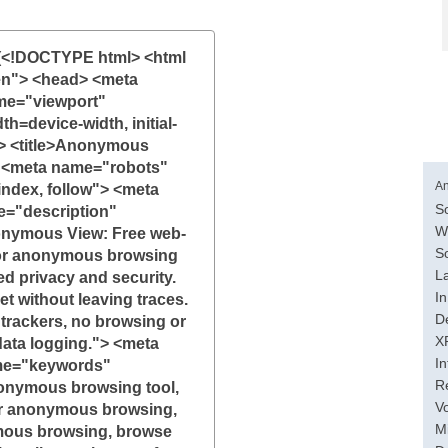
(<!DOCTYPE html> <html
en"> <head> <meta
me="viewport"
h=device-width, initial-
> <title>Anonymous
> <meta name="robots"
An
index, follow"> <meta
So
="description"
W
nymous View: Free web-
S
for anonymous browsing
L
d privacy and security.
I
net without leaving traces.
D
 trackers, no browsing or
X
data logging."> <meta
In
e="keywords"
R
onymous browsing tool,
V
or anonymous browsing,
M
mous browsing, browse