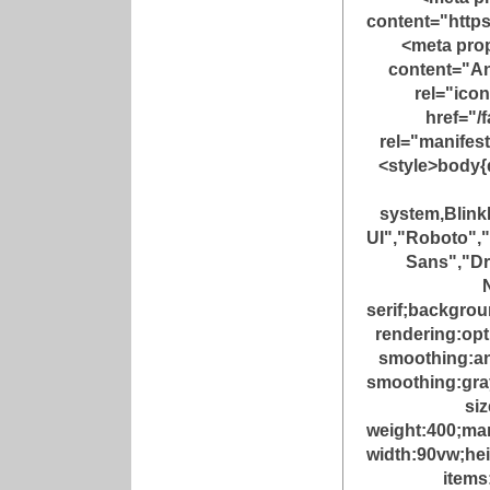
content="https:
<meta pro
content="A
rel="ico
href="/
rel="manifest
<style>body{d
system,Blin
UI","Roboto","
Sans","Dr
serif;backgrou
rendering:opt
smoothing:an
smoothing:gray
siz
weight:400;mar
width:90vw;hei
items