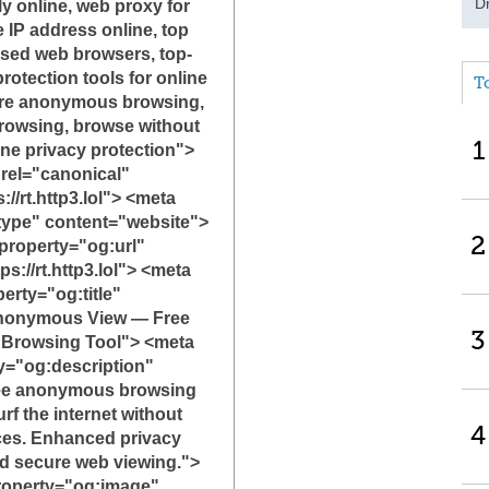
D
 online, web proxy for
e IP address online, top
used web browsers, top-
rotection tools for online
T
ure anonymous browsing,
browsing, browse without
1
ine privacy protection">
 rel="canonical"
://rt.http3.lol"> <meta
type" content="website">
2
property="og:url"
s://rt.http3.lol"> <meta
erty="og:title"
nonymous View — Free
3
Browsing Tool"> <meta
y="og:description"
ee anonymous browsing
urf the internet without
4
aces. Enhanced privacy
nd secure web viewing.">
roperty="og:image"