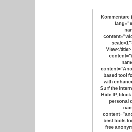
Kommentare 
lang="
na
content="widt
scale=1"
View</title
content="
name
content="Ano
based tool 
with enhance
Surf the inter
Hide IP, block
personal 
nam
content="an
best tools f
free anony