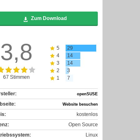
Zum Download
3,8
5
29
4
14
3
14
2
3
67 Stimmen
1
7
steller:
openSUSE
seite:
Website besuchen
is:
kostenlos
enz:
Open Source
riebssystem:
Linux