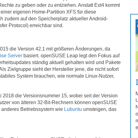
Rechte zu geben oder zu entziehen. Anstatt Ext4 kommt
 einer eigenen Home-Partition XFS für diese
h zudem auf den Speicherplatz aktueller Android-
er Protocol) erreichbar sind.
2015 die Version 42.1 mit größeren Änderungen, da
ise Server
basiert. openSUSE Leap legt den Fokus auf
herheitsupdates ständig aktuell gehalten wird und Pakete
ls Zielgruppe sieht der Hersteller jene, die nicht sofort
stabiles System brauchen, wie normale Linux-Nutzer,
M
i 2018 die Versionsnummer 15, wobei seit der Version
U
 Nutzer von älteren 32-Bit-Rechnern können openSUSE
N
 anderes Betriebssystem wie
Lubuntu
umsteigen, das
m
e