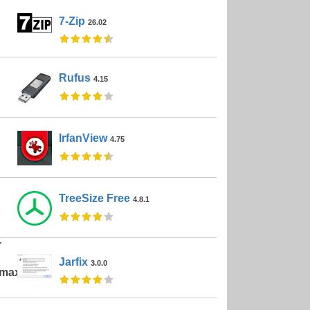
7-Zip
26.02
Rufus
4.15
IrfanView
4.75
TreeSize Free
4.8.1
-
Jarfix
3.0.0
;max-