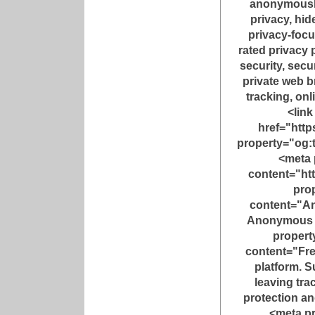
anonymously
privacy, hid
privacy-foc
rated privacy p
security, sec
private web 
tracking, onl
<link
href="https
property="og:
<meta 
content="http
prop
content="A
Anonymous 
propert
content="Fr
platform. S
leaving tr
protection a
<meta p