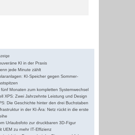
zeige
uveräne KI in der Praxis
enn jede Minute zählt
olaranlagen: KI-Speicher gegen Sommer-
astspitzen
n fünf Monaten zum kompletten Systemwechsel
ell XPS: Zwei Jahrzehnte Leistung und Design
PS: Die Geschichte hinter den drei Buchstaben
frastruktur in der KI-Ära: Netz rückt in die erste
eihe
om Urlaubsfoto zur druckbaren 3D-Figur
it UEM zu mehr IT-Effizienz