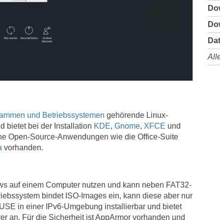
Do
Do
Dat
All
rammen und Betriebssystemen
gehörende Linux-
 bietet bei der Installation
KDE
,
Gnome
,
XFCE
und
he Open-Source-Anwendungen wie die Office-Suite
a
vorhanden.
s auf einem Computer nutzen und kann neben FAT32-
iebssystem bindet ISO-Images ein, kann diese aber nur
USE in einer IPv6-Umgebung installierbar und bietet
er an. Für die Sicherheit ist AppArmor vorhanden und