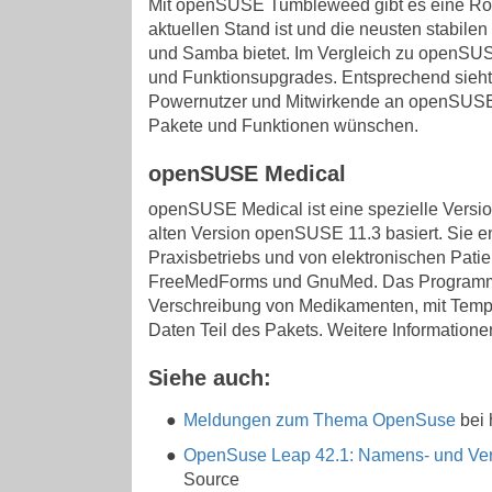
Mit openSUSE Tumbleweed gibt es eine Ro
aktuellen Stand ist und die neusten stabilen
und Samba bietet. Im Vergleich zu openSUSE
und Funktionsupgrades. Entsprechend sieht d
Powernutzer und Mitwirkende an openSUSE a
Pakete und Funktionen wünschen.
openSUSE Medical
openSUSE Medical ist eine spezielle Version 
alten Version openSUSE 11.3 basiert. Sie 
Praxisbetriebs und von elektronischen Pat
FreeMedForms und GnuMed. Das Programm Fr
Verschreibung von Medikamenten, mit Tempo
Daten Teil des Pakets. Weitere Information
Siehe auch:
Meldungen zum Thema OpenSuse
bei 
OpenSuse Leap 42.1: Namens- und Ver
Source