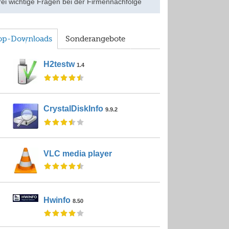
rei wichtige Fragen bei der Firmennachfolge
op-Downloads
Sonderangebote
H2testw
1.4
CrystalDiskInfo
9.9.2
VLC media player
Hwinfo
8.50