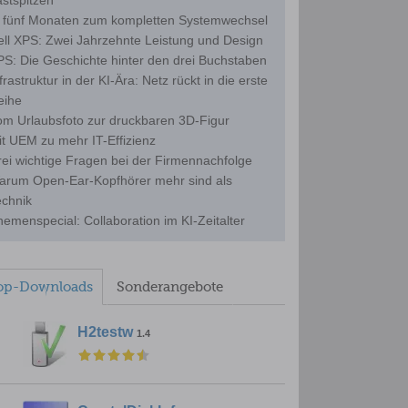
astspitzen
n fünf Monaten zum kompletten Systemwechsel
ell XPS: Zwei Jahrzehnte Leistung und Design
PS: Die Geschichte hinter den drei Buchstaben
frastruktur in der KI-Ära: Netz rückt in die erste
eihe
::-
om Urlaubsfoto zur druckbaren 3D-Figur
it UEM zu mehr IT-Effizienz
rei wichtige Fragen bei der Firmennachfolge
arum Open-Ear-Kopfhörer mehr sind als
echnik
emenspecial: Collaboration im KI-Zeitalter
op-Downloads
Sonderangebote
H2testw
1.4