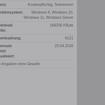
enz:
Kostenpflichtig, Testversion
riebssystem:
Windows 8, Windows 10,
Windows 11, Windows Server
wnload-
166256 KByte
öße:
wnloadrang:
6121
tensatz
25.04.2026
etzt
ualisiert:
e Angaben ohne Gewähr