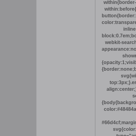
within{border
within:before
button{border
color:transpar
inlin
block:0.7em;bo
webkit-search
appearance:non
shown
{opacity:1;visi
{border:none;b
svg{wi
top:3px;}.e
align:center
s
{body{backgro
color:#48484a
#66d4cf;margin
svg{color:
type="ap