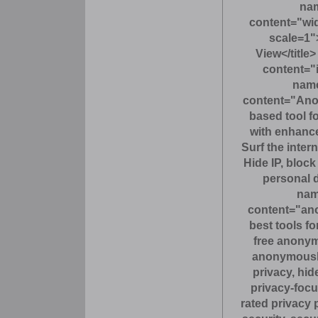
na
content="widt
scale=1"
View</title
content="
name
content="Ano
based tool 
with enhance
Surf the inter
Hide IP, block
personal 
nam
content="an
best tools f
free anony
anonymously
privacy, hid
privacy-foc
rated privacy p