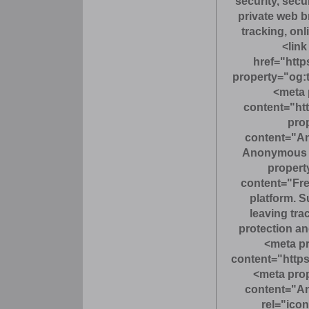
security, sec
private web 
tracking, onl
<link
href="https
property="og:
<meta 
content="http
prop
content="A
Anonymous 
propert
content="Fr
platform. S
leaving tr
protection a
<meta p
content="https:
<meta pro
content="A
rel="ico