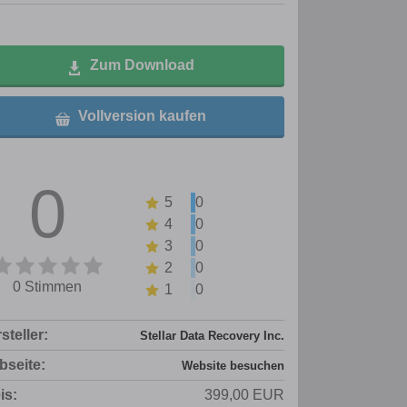
Zum Download
Vollversion kaufen
0
5
0
4
0
3
0
2
0
0 Stimmen
1
0
steller:
Stellar Data Recovery Inc.
seite:
Website besuchen
is:
399,00 EUR