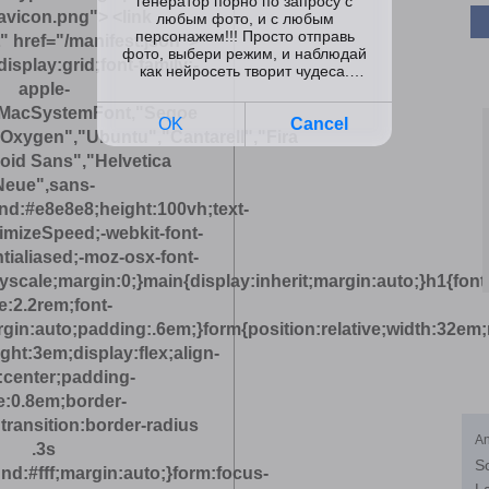
favicon.png"> <link
" href="/manifest.json">
isplay:grid;font-family:-
apple-
kMacSystemFont,"Segoe
Oxygen","Ubuntu","Cantarell","Fira
oid Sans","Helvetica
Neue",sans-
nd:#e8e8e8;height:100vh;text-
imizeSpeed;-webkit-font-
tialiased;-moz-osx-font-
scale;margin:0;}main{display:inherit;margin:auto;}h1{font
e:2.2rem;font-
gin:auto;padding:.6em;}form{position:relative;width:32em
ght:3em;display:flex;align-
:center;padding-
ne:0.8em;border-
transition:border-radius
An
.3s
S
d:#fff;margin:auto;}form:focus-