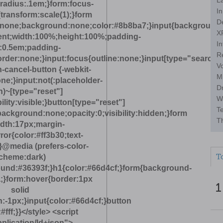
L
-radius:.1em;}form:focus-
I
{transform:scale(1);}form
D
:none;background:none;color:#8b8ba7;}input{background-
X
ent;width:100%;height:100%;padding-
In
e:0.5em;padding-
R
rder:none;}input:focus{outline:none;}input[type="search"]
V
-cancel-button {-webkit-
M
e;}input:not(:placeholder-
D
)~[type="reset"]
W
bility:visible;}button[type="reset"]
T
ackground:none;opacity:0;visibility:hidden;}form
Th
dth:17px;margin-
rror{color:#ff3b30;text-
;}@media (prefers-color-
T
cheme:dark)
und:#36393f;}h1{color:#66d4cf;}form{background-
;}form:hover{border:1px
1
solid
:-1px;}input{color:#66d4cf;}button
#fff;}}</style> <script
plication/ld+json">