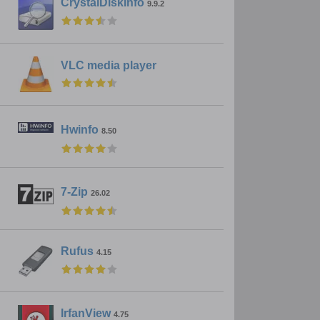
CrystalDiskInfo
9.9.2
VLC media player
Hwinfo
8.50
7-Zip
26.02
Rufus
4.15
IrfanView
4.75