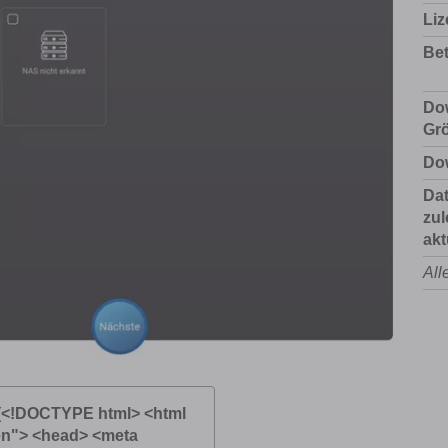
Liz
Bet
Do
Gr
Do
Da
zul
akt
All
(<!DOCTYPE html> <html
en"> <head> <meta