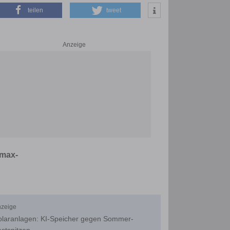
teilen
tweet
Anzeige
-
;max-
zeige
olaranlagen: KI-Speicher gegen Sommer-