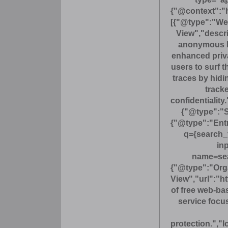
{"@context":"
[{"@type":"Web
View","descr
anonymous b
enhanced priv
users to surf t
traces by hidi
track
confidentialit
{"@type":"S
{"@type":"Entry
q={search_
in
name=sea
{"@type":"Or
View","url":"ht
of free web-b
service focus
protection.","l