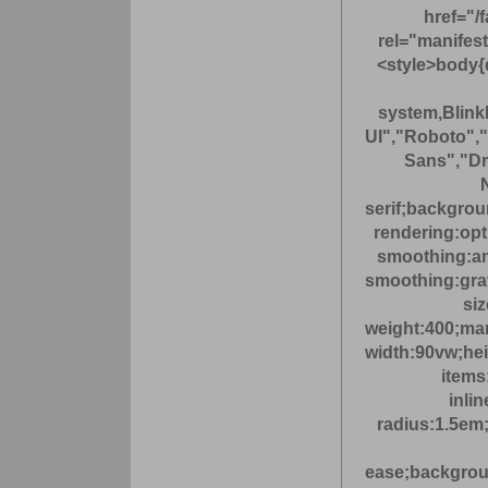
href="/
rel="manifest
<style>body{d
system,Blin
UI","Roboto","
Sans","Dr
serif;backgrou
rendering:opt
smoothing:an
smoothing:gray
siz
weight:400;mar
width:90vw;hei
items
inli
radius:1.5em;
ease;backgroun