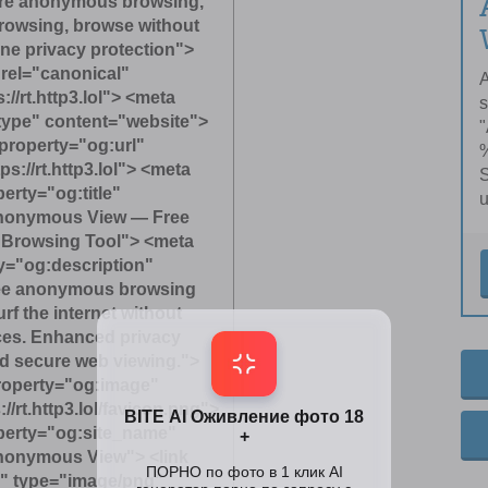
ure anonymous browsing,
browsing, browse without
ine privacy protection">
 rel="canonical"
A
://rt.http3.lol"> <meta
s
type" content="website">
property="og:url"
%
s://rt.http3.lol"> <meta
S
erty="og:title"
u
nonymous View — Free
Browsing Tool"> <meta
y="og:description"
ee anonymous browsing
urf the internet without
aces. Enhanced privacy
nd secure web viewing.">
roperty="og:image"
//rt.http3.lol/favicon.png">
perty="og:site_name"
nonymous View"> <link
n" type="image/png"