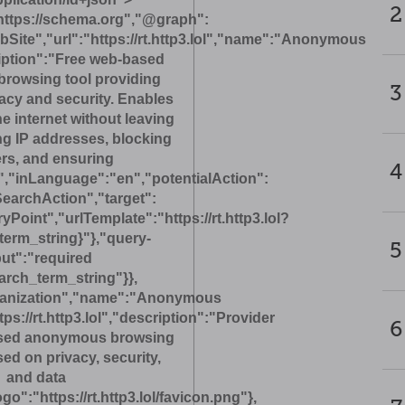
2
https://schema.org","@graph":
Site","url":"https://rt.http3.lol","name":"Anonymous
iption":"Free web-based
rowsing tool providing
3
acy and security. Enables
he internet without leaving
ng IP addresses, blocking
ers, and ensuring
4
y.","inLanguage":"en","potentialAction":
earchAction","target":
Point","urlTemplate":"https://rt.http3.lol?
term_string}"},"query-
5
put":"required
rch_term_string"}},
ganization","name":"Anonymous
tps://rt.http3.lol","description":"Provider
6
ased anonymous browsing
ed on privacy, security,
and data
ogo":"https://rt.http3.lol/favicon.png"},