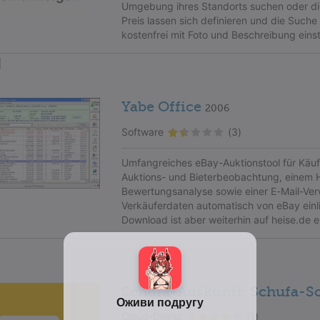
Umgebung ihres Standorts suchen oder di
Preis lassen sich definieren und die Suche 
kostenfrei mit Foto und Beschreibung einst
Yabe Office
2006
Software
(3)
Umfangreiches eBay-Auktionstool für Käuf
Auktions- und Bieterbeobachtung, einem H
Bewertungsanalyse sowie einer E-Mail-Verw
Verkäuferdaten automatisch von eBay einlie
Download ist aber weiterhin auf heise.de er
Schufa-Auskunft: Schufa-Sc
Cloud-Dienst
(1)