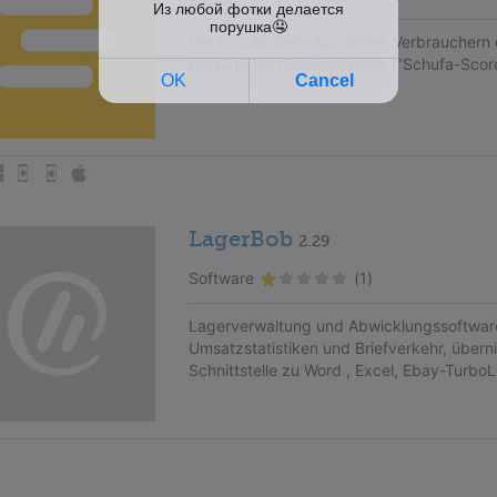
Die Schufa-Web-App bietet Verbrauchern e
persönlichen Bonitätsdaten ("Schufa-Score
LagerBob
2.29
Software
(1)
Lagerverwaltung und Abwicklungssoftware f
Umsatzstatistiken und Briefverkehr, übern
Schnittstelle zu Word , Excel, Ebay-Turbo