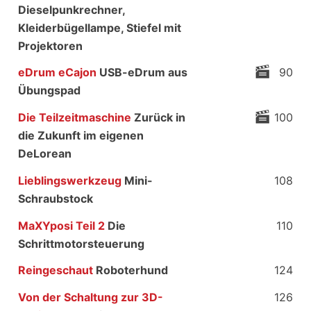
Dieselpunkrechner,
Kleiderbügellampe, Stiefel mit
Projektoren
eDrum eCajon
USB-eDrum aus
90
Übungspad
Die Teilzeitmaschine
Zurück in
100
die Zukunft im eigenen
DeLorean
Lieblingswerkzeug
Mini-
108
Schraubstock
MaXYposi Teil 2
Die
110
Schrittmotorsteuerung
Reingeschaut
Roboterhund
124
Von der Schaltung zur 3D-
126