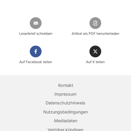
Leserbrief schreiben
Artikel als PDF herunterladen
Auf Facebook teilen
Auf X teilen
Sicher einkaufen im heise shop
Magazin direkt im Browser lesen
Kontakt
Dauerhaft als PDF behalten
Impressum
Datenschutzhinweis
Jetzt kaufen
Nutzungsbedingungen
Mediadaten
Verträge kündigen