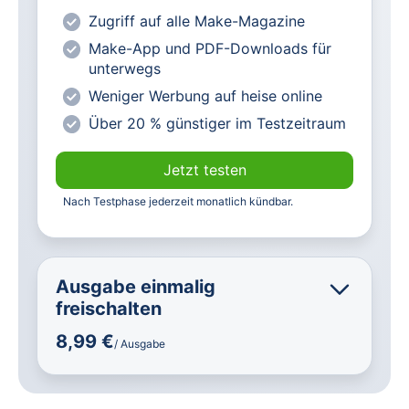
zugänglich
Zugriff auf alle Make-Magazine
heise online mit weniger Werbung
Make-App und PDF-Downloads für
lesen
unterwegs
Vorteilspreis für Magazin-
Weniger Werbung auf heise online
Abonnenten
Über 20 % günstiger im Testzeitraum
Jetzt testen
Nach Testphase jederzeit monatlich kündbar.
Ausgabe einmalig
freischalten
8,99 €
/ Ausgabe