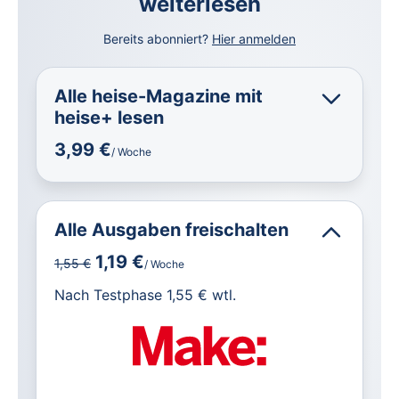
weiterlesen
Bereits abonniert?
Hier anmelden
Alle heise-Magazine mit
heise+ lesen
3,99 €
/ Woche
Alle Ausgaben freischalten
1,19 €
1,55 €
/ Woche
für IT und Technik.
Nach Testphase 1,55 € wtl.
Alle heise-Magazine im Browser und
als PDF
Alle exklusiven heise+ Artikel frei