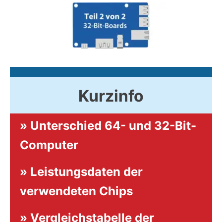
Kurzinfo
»
Unterschied 64- und 32-Bit-
Computer
»
Leistungsdaten der
verwendeten Chips
»
Vergleichstabelle der