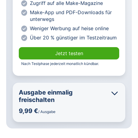
Zugriff auf alle Make-Magazine
heise online mit weniger Werbung
Make-App und PDF-Downloads für
lesen
unterwegs
Vorteilspreis für Magazin-
Weniger Werbung auf heise online
Abonnenten
Über 20 % günstiger im Testzeitraum
Jetzt testen
Nach Testphase jederzeit monatlich kündbar.
Ausgabe einmalig
freischalten
9,99 €
/ Ausgabe