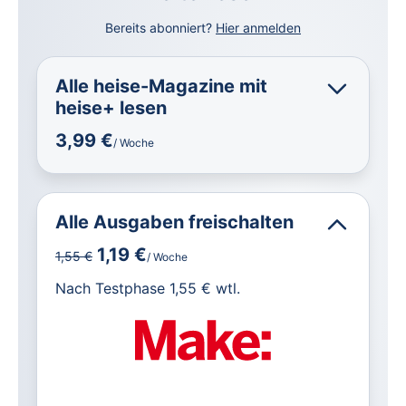
Bereits abonniert?
Hier anmelden
Alle heise-Magazine mit
heise+ lesen
3,99 €
/ Woche
Alle Ausgaben freischalten
1,19 €
1,55 €
/ Woche
für IT und Technik.
Nach Testphase 1,55 € wtl.
Alle heise-Magazine im Browser und
als PDF
Alle exklusiven heise+ Artikel frei
zugänglich