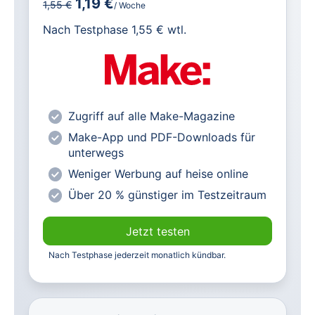
1,19 €
1,55 €
/ Woche
für IT und Technik.
Nach Testphase 1,55 € wtl.
Alle heise-Magazine im Browser und
als PDF
Alle exklusiven heise+ Artikel frei
zugänglich
Zugriff auf alle Make-Magazine
heise online mit weniger Werbung
Make-App und PDF-Downloads für
lesen
unterwegs
Vorteilspreis für Magazin-
Weniger Werbung auf heise online
Abonnenten
Über 20 % günstiger im Testzeitraum
Jetzt testen
Nach Testphase jederzeit monatlich kündbar.