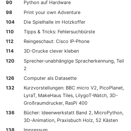
90
Python auf Hardware
98
Print your own Adventure
104
Die Spielhalle im Holzkoffer
110
Tipps & Tricks: Fehlersuchbürste
112
Reingeschaut: Cisco IP-Phone
114
3D-Drucke clever kleben
120
Sprecher-unabhängige Spracherkennung, Teil
2
126
Computer als Datasette
132
Kurzvorstellungen: BBC micro V2, PicoPlanet,
LyraT, MakeHaus Tiles, LilygoT-Watch, 3D-
Großraumdrucker, RasPi 400
136
Bücher: Ideenwerkstatt Band 2, MicroPython,
3D-Animation, Praxisbuch Holz, 52 Kästen
138
Impressum