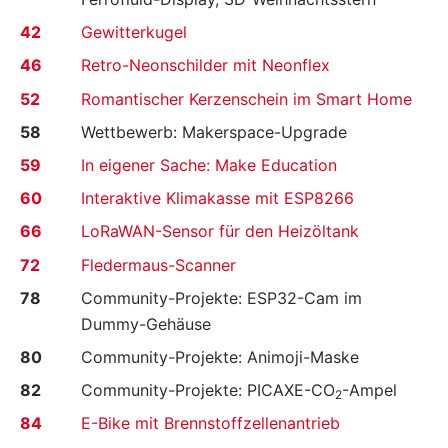
42
Gewitterkugel
46
Retro-Neonschilder mit Neonflex
52
Romantischer Kerzenschein im Smart Home
58
Wettbewerb: Makerspace-Upgrade
59
In eigener Sache: Make Education
60
Interaktive Klimakasse mit ESP8266
66
LoRaWAN-Sensor für den Heizöltank
72
Fledermaus-Scanner
78
Community-Projekte: ESP32-Cam im
Dummy-Gehäuse
80
Community-Projekte: Animoji-Maske
82
Community-Projekte: PICAXE-CO
-Ampel
2
84
E-Bike mit Brennstoffzellenantrieb