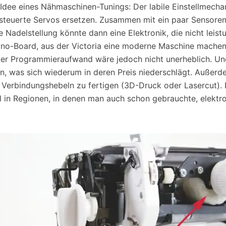
 Idee eines Nähmaschinen-Tunings: Der labile Einstellmecha
steuerte Servos ersetzen. Zusammen mit ein paar Sensoren 
 Nadelstellung könnte dann eine Elektronik, die nicht leist
ino-Board, aus der Victoria eine moderne Maschine machen. 
 der Programmieraufwand wäre jedoch nicht unerheblich. U
ein, was sich wiederum in deren Preis niederschlägt. Auße
 Verbindungshebeln zu fertigen (3D-Druck oder Lasercut)
l in Regionen, in denen man auch schon gebrauchte, elekt