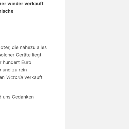
er wieder verkauft
nische
ter, die nahezu alles
solcher Geräte liegt
er hundert Euro
 und zu rein
men
Victoria
verkauft
nd uns Gedanken