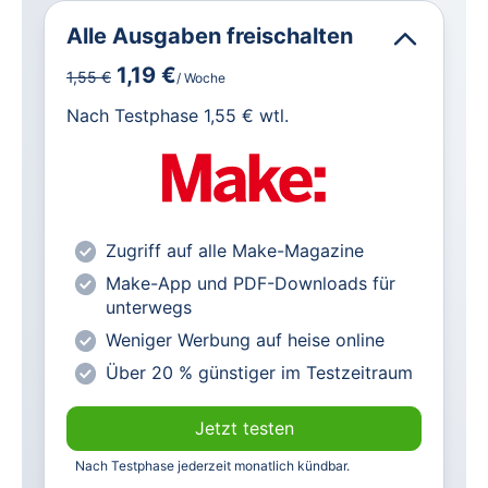
Alle Ausgaben freischalten
1,19 €
1,55 €
/ Woche
für IT und Technik.
Nach Testphase 1,55 € wtl.
Alle heise-Magazine im Browser und
als PDF
Alle exklusiven heise+ Artikel frei
zugänglich
Zugriff auf alle Make-Magazine
heise online mit weniger Werbung
Make-App und PDF-Downloads für
lesen
unterwegs
Vorteilspreis für Magazin-
Weniger Werbung auf heise online
Abonnenten
Über 20 % günstiger im Testzeitraum
Jetzt testen
Nach Testphase jederzeit monatlich kündbar.