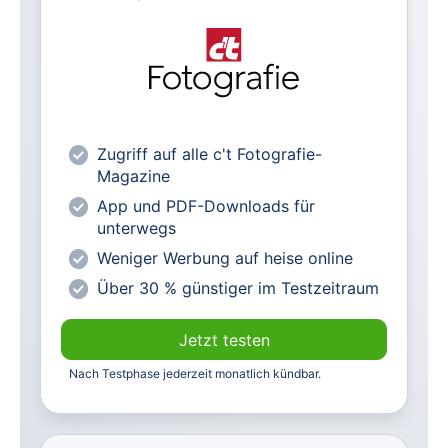
Alle heise-Magazine im Browser und
als PDF
Alle exklusiven heise+ Artikel frei
zugänglich
heise online mit weniger Werbung
Zugriff auf alle c't Fotografie-
lesen
Magazine
Vorteilspreis für Magazin-
App und PDF-Downloads für
Abonnenten
unterwegs
Weniger Werbung auf heise online
Über 30 % günstiger im Testzeitraum
Jetzt testen
Nach Testphase jederzeit monatlich kündbar.