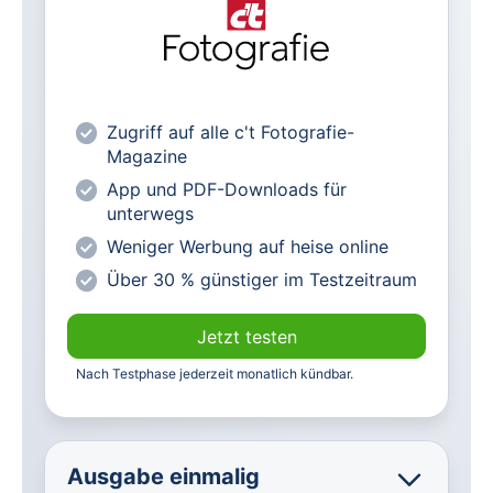
Alle heise-Magazine im Browser und
als PDF
Alle exklusiven heise+ Artikel frei
zugänglich
heise online mit weniger Werbung
Zugriff auf alle c't Fotografie-
lesen
Magazine
Vorteilspreis für Magazin-
App und PDF-Downloads für
Abonnenten
unterwegs
Weniger Werbung auf heise online
Über 30 % günstiger im Testzeitraum
Jetzt testen
Nach Testphase jederzeit monatlich kündbar.
Ausgabe einmalig