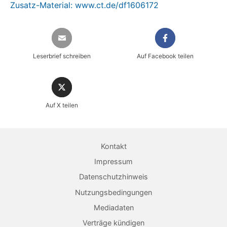
Zusatz-Material: www.ct.de/df1606172
Leserbrief schreiben
Auf Facebook teilen
Sicher einkaufen im heise shop
Auf X teilen
Magazin direkt im Browser lesen
Dauerhaft als PDF behalten
Kontakt
Jetzt kaufen
Impressum
Datenschutzhinweis
Nutzungsbedingungen
Mediadaten
Verträge kündigen