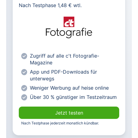
Nach Testphase 1,48 € wtl.
Alle heise-Magazine im Browser und
als PDF
Alle exklusiven heise+ Artikel frei
zugänglich
heise online mit weniger Werbung
Zugriff auf alle c't Fotografie-
lesen
Magazine
Vorteilspreis für Magazin-
App und PDF-Downloads für
Abonnenten
unterwegs
Weniger Werbung auf heise online
Über 30 % günstiger im Testzeitraum
Jetzt testen
Nach Testphase jederzeit monatlich kündbar.