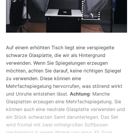
Auf einem erhöhten Tisch liegt eine verspiegelte
schwarze Glasplatte, die wir als Hintergrund
verwenden. Wenn Sie Spiegelungen erzeugen
möchten, achten Sie darauf, keine richtigen Spiegel
zu verwenden. Diese können eine
Mehrfachspiegelung hervorrufen, was störend wirkt
und Unruhe entstehen lässt.
Achtung
: Manche
Glasplatten erzeugen eine Mehrfachspiegelung. Sie
können auch eine neutrale Glasplatte verwenden und
ein Stück schwarzen Samt darunterlegen. Das Set
wird frontal mit zwei mittelgroßen Softboxen
(rechteckig) in einem Winkel von etwa 45 Grad