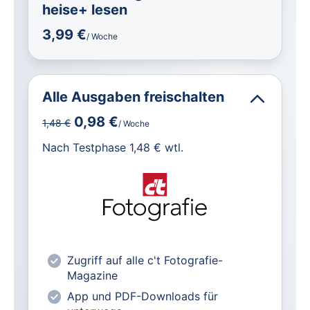
heise+ lesen
3,99 €
/ Woche
Alle Ausgaben freischalten
0,98 €
1,48 €
/ Woche
für IT und Technik.
Nach Testphase 1,48 € wtl.
Alle heise-Magazine im Browser und
als PDF
Alle exklusiven heise+ Artikel frei
zugänglich
heise online mit weniger Werbung
Zugriff auf alle c't Fotografie-
lesen
Magazine
Vorteilspreis für Magazin-
App und PDF-Downloads für
Abonnenten