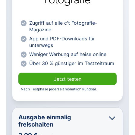
Alle exklusiven heise+ Artikel frei
zugänglich
heise online mit weniger Werbung
Zugriff auf alle c't Fotografie-
lesen
Magazine
Vorteilspreis für Magazin-
App und PDF-Downloads für
Abonnenten
unterwegs
Weniger Werbung auf heise online
Über 30 % günstiger im Testzeitraum
Jetzt testen
Nach Testphase jederzeit monatlich kündbar.
Ausgabe einmalig
freischalten