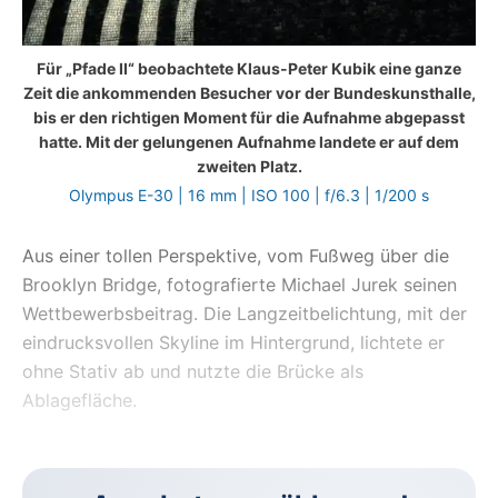
Für „Pfade II“ beobachtete Klaus-Peter Kubik eine ganze
Zeit die ankommenden Besucher vor der Bundeskunsthalle,
bis er den richtigen Moment für die Aufnahme abgepasst
hatte. Mit der gelungenen Aufnahme landete er auf dem
zweiten Platz.
Olympus E-30 | 16 mm | ISO 100 | f/6.3 | 1/200 s
Aus einer tollen Perspektive, vom Fußweg über die
Brooklyn Bridge, fotografierte Michael Jurek seinen
Wettbewerbsbeitrag. Die Langzeitbelichtung, mit der
eindrucksvollen Skyline im Hintergrund, lichtete er
ohne Stativ ab und nutzte die Brücke als
Ablagefläche.