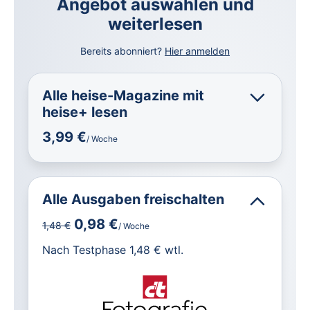
Angebot auswählen und
weiterlesen
Bereits abonniert?
Hier anmelden
Alle heise-Magazine mit
heise+ lesen
3,99 €
/ Woche
Alle Ausgaben freischalten
0,98 €
1,48 €
/ Woche
für IT und Technik.
Nach Testphase 1,48 € wtl.
Alle heise-Magazine im Browser und
als PDF