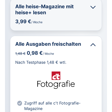
Alle heise-Magazine mit
heise+ lesen
3,99 €
/ Woche
Alle Ausgaben freischalten
0,98 €
1,48 €
/ Woche
für IT und Technik.
Nach Testphase 1,48 € wtl.
Alle heise-Magazine im Browser und
als PDF
Alle exklusiven heise+ Artikel frei
zugänglich
heise online mit weniger Werbung
Zugriff auf alle c't Fotografie-
lesen
Magazine