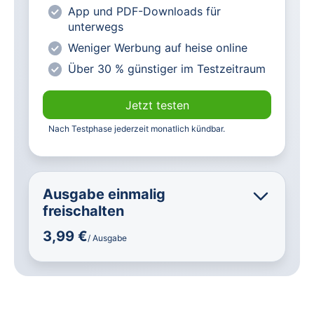
Vorteilspreis für Magazin-
App und PDF-Downloads für
Abonnenten
unterwegs
Weniger Werbung auf heise online
Über 30 % günstiger im Testzeitraum
Jetzt testen
Nach Testphase jederzeit monatlich kündbar.
Ausgabe einmalig
freischalten
3,99 €
/ Ausgabe