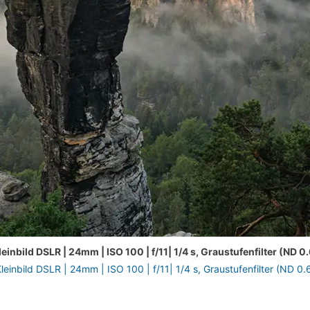
leinbild DSLR | 24mm | ISO 100 | f/11| 1/4 s, Graustufenfilter (ND 0.
leinbild DSLR | 24mm | ISO 100 | f/11| 1/4 s, Graustufenfilter (ND 0.