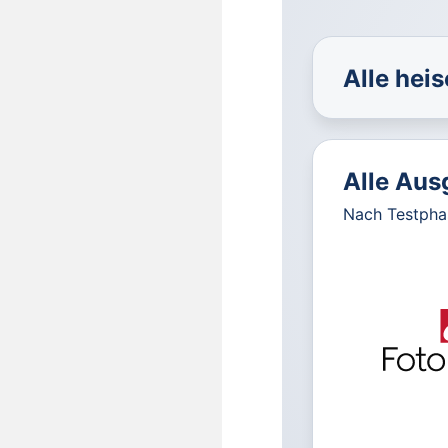
Alle hei
Alle Aus
Nach Testphas
für IT u