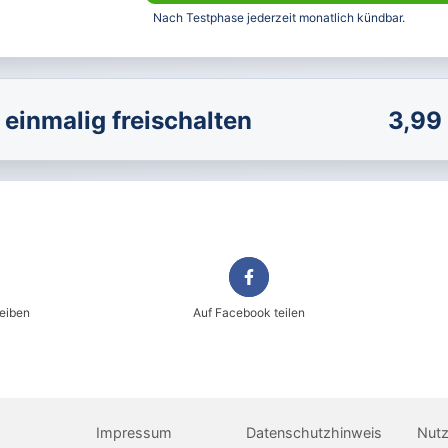
Nach Testphase jederzeit monatlich kündbar.
einmalig freischalten
3,99
Sicher einkaufen im heise shop
Magazin direkt im Browser lesen
Dauerhaft als PDF behalten
reiben
Auf Facebook teilen
Jetzt kaufen
Impressum
Datenschutzhinweis
Nut