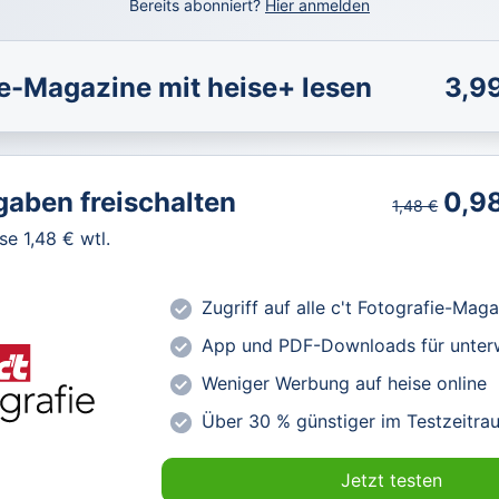
Bereits abonniert?
Hier anmelden
se-Magazine mit heise+ lesen
3,9
Alle heise-Magazine im Browser un
gaben freischalten
0,9
1,48 €
Alle exklusiven heise+ Artikel frei 
e 1,48 € wtl.
heise online mit weniger Werbung 
Vorteilspreis für Magazin-Abonnen
Zugriff auf alle c't Fotografie-Mag
nd Technik.
App und PDF-Downloads für unte
Weniger Werbung auf heise online
Über 30 % günstiger im Testzeitra
Jetzt testen