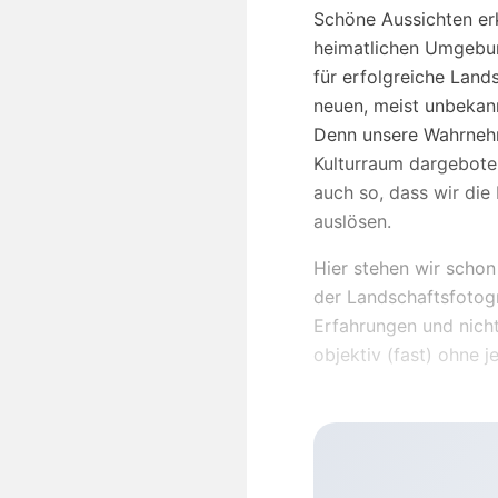
Schöne Aussichten erk
heimatlichen Umgebun
für erfolgreiche Land
neuen, meist unbekann
Denn unsere Wahrnehm
Kulturraum dargeboten
auch so, dass wir die 
auslösen.
Hier stehen wir schon
der Landschaftsfotogr
Erfahrungen und nicht 
objektiv (fast) ohne je