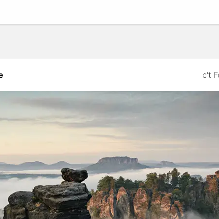
e
c't 