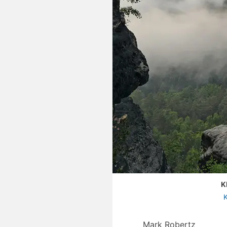
K
K
Mark Robertz