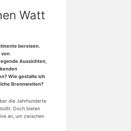
hen Watt
tinente bereisen.
e von
ewegende Aussichten,
uckenden
n? Wie gestalte ich
elche Brennweiten?
über die Jahrhunderte
gebüßt. Doch bieten
ive an, um zwischen