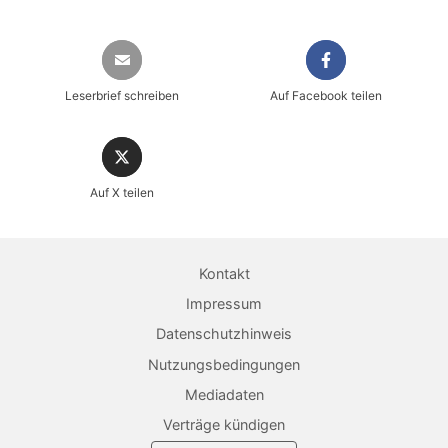
Leserbrief schreiben
Auf Facebook teilen
Auf X teilen
Sicher einkaufen im heise shop
Magazin direkt im Browser lesen
Kontakt
Dauerhaft als PDF behalten
Impressum
Datenschutzhinweis
Jetzt kaufen
Nutzungsbedingungen
Mediadaten
Verträge kündigen