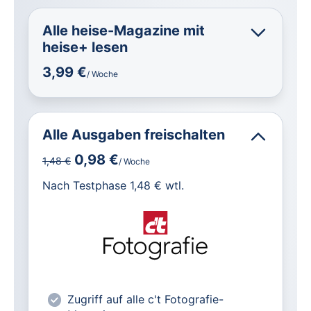
Alle heise-Magazine mit
heise+ lesen
3,99 €
/ Woche
Alle Ausgaben freischalten
0,98 €
1,48 €
/ Woche
für IT und Technik.
Nach Testphase 1,48 € wtl.
Alle heise-Magazine im Browser und
als PDF
Alle exklusiven heise+ Artikel frei
zugänglich
heise online mit weniger Werbung
Zugriff auf alle c't Fotografie-
lesen