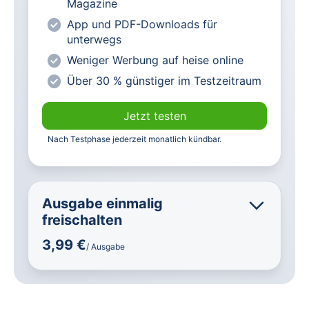
Magazine
Vorteilspreis für Magazin-
App und PDF-Downloads für
Abonnenten
unterwegs
Weniger Werbung auf heise online
Über 30 % günstiger im Testzeitraum
Jetzt testen
Nach Testphase jederzeit monatlich kündbar.
Ausgabe einmalig
freischalten
3,99 €
/ Ausgabe