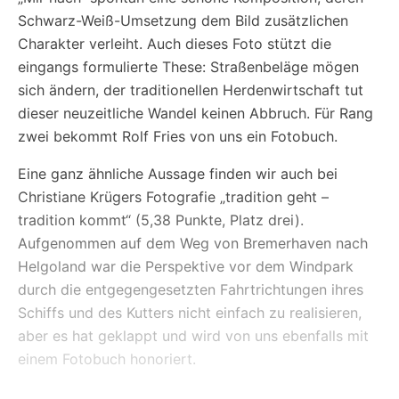
Schwarz-Weiß-Umsetzung dem Bild zusätzlichen
Charakter verleiht. Auch dieses Foto stützt die
eingangs formulierte These: Straßenbeläge mögen
sich ändern, der traditionellen Herdenwirtschaft tut
dieser neuzeitliche Wandel keinen Abbruch. Für Rang
zwei bekommt Rolf Fries von uns ein Fotobuch.
Eine ganz
ä
hnliche
A
ussage finden
w
ir auch
b
ei
Christiane Krügers
F
otografie „tradition geht –
tradition kommt“ (5,38 Punkte, Platz drei).
Aufgenommen
a
uf dem
W
eg von Bremerhaven
n
ach
Helgoland war
d
ie Perspektive
v
or dem Windpark
durch die entgegengesetzten Fahrtrichtungen ihres
Schiffs und des
K
utters nicht einfach zu realisieren,
aber es hat geklappt und wird von uns ebenfalls mit
einem Fotobuch honoriert.