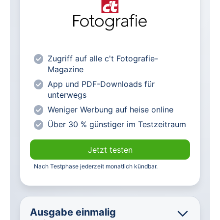
als PDF
Alle exklusiven heise+ Artikel frei
zugänglich
heise online mit weniger Werbung
Zugriff auf alle c't Fotografie-
lesen
Magazine
Vorteilspreis für Magazin-
App und PDF-Downloads für
Abonnenten
unterwegs
Weniger Werbung auf heise online
Über 30 % günstiger im Testzeitraum
Jetzt testen
Nach Testphase jederzeit monatlich kündbar.
Ausgabe einmalig