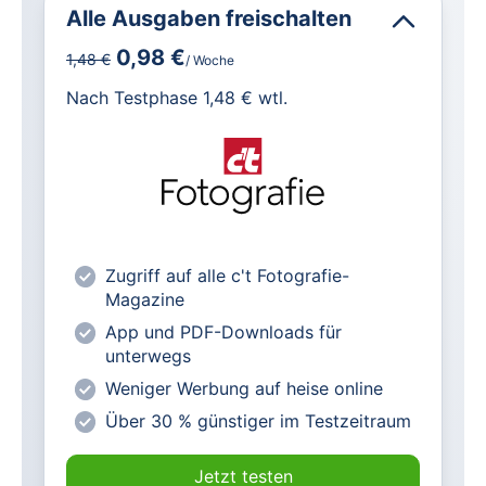
Alle Ausgaben freischalten
0,98 €
1,48 €
/ Woche
für IT und Technik.
Nach Testphase 1,48 € wtl.
Alle heise-Magazine im Browser und
als PDF
Alle exklusiven heise+ Artikel frei
zugänglich
heise online mit weniger Werbung
Zugriff auf alle c't Fotografie-
lesen
Magazine
Vorteilspreis für Magazin-
App und PDF-Downloads für
Abonnenten
unterwegs
Weniger Werbung auf heise online
Über 30 % günstiger im Testzeitraum
Jetzt testen