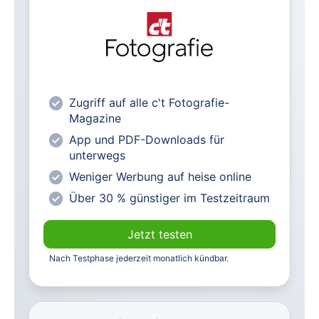
Alle heise-Magazine im Browser und
als PDF
Alle exklusiven heise+ Artikel frei
zugänglich
heise online mit weniger Werbung
Zugriff auf alle c't Fotografie-
lesen
Magazine
Vorteilspreis für Magazin-
App und PDF-Downloads für
Abonnenten
unterwegs
Weniger Werbung auf heise online
Über 30 % günstiger im Testzeitraum
Jetzt testen
Nach Testphase jederzeit monatlich kündbar.