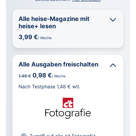
Alle heise-Magazine mit
heise+ lesen
3,99 €
/ Woche
Alle Ausgaben freischalten
0,98 €
1,48 €
/ Woche
für IT und Technik.
Nach Testphase 1,48 € wtl.
Alle heise-Magazine im Browser und
als PDF
Alle exklusiven heise+ Artikel frei
zugänglich
heise online mit weniger Werbung