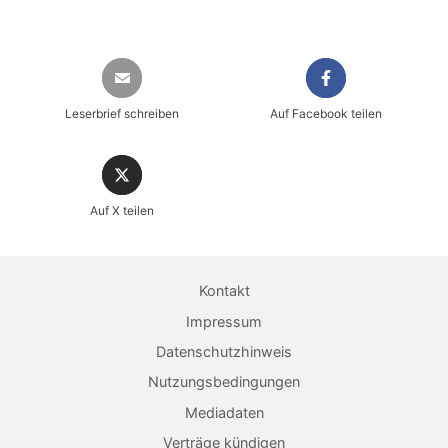
Leserbrief schreiben
Auf Facebook teilen
Auf X teilen
Sicher einkaufen im heise shop
Magazin direkt im Browser lesen
Kontakt
Dauerhaft als PDF behalten
Impressum
Datenschutzhinweis
Jetzt kaufen
Nutzungsbedingungen
Mediadaten
Verträge kündigen