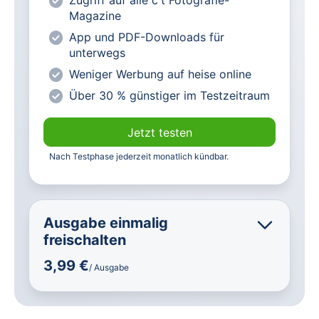
Zugriff auf alle c't Fotografie-
lesen
Magazine
Vorteilspreis für Magazin-
App und PDF-Downloads für
Abonnenten
unterwegs
Weniger Werbung auf heise online
Über 30 % günstiger im Testzeitraum
Jetzt testen
Nach Testphase jederzeit monatlich kündbar.
Ausgabe einmalig
freischalten
3,99 €
/ Ausgabe