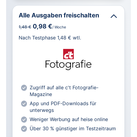
Alle Ausgaben freischalten
0,98 €
1,48 €
/ Woche
für IT und Technik.
Nach Testphase 1,48 € wtl.
Alle heise-Magazine im Browser und
als PDF
Alle exklusiven heise+ Artikel frei
zugänglich
heise online mit weniger Werbung
Zugriff auf alle c't Fotografie-
lesen
Magazine
Vorteilspreis für Magazin-
App und PDF-Downloads für
Abonnenten
unterwegs
Weniger Werbung auf heise online
Über 30 % günstiger im Testzeitraum