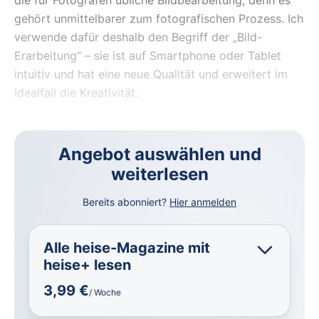
gehört unmittelbarer zum fotografischen Prozess. Ich
verwende dafür deshalb den Begriff der „Bild-
Erarbeitung“ – sie ist auf Smartphone oder Tablet
intuitiv und hat eine neue Qualität und erweitert im
Idealfall die Kreativität.
Angebot auswählen und
weiterlesen
Bereits abonniert?
Hier anmelden
Alle heise-Magazine mit
heise+ lesen
3,99 €
/ Woche