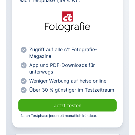
Nach Testphase 1,48 € wtl.
Alle heise-Magazine im Browser und
als PDF
Alle exklusiven heise+ Artikel frei
zugänglich
heise online mit weniger Werbung
Zugriff auf alle c't Fotografie-
lesen
Magazine
Vorteilspreis für Magazin-
App und PDF-Downloads für
Abonnenten
unterwegs
Weniger Werbung auf heise online
Über 30 % günstiger im Testzeitraum
Jetzt testen
Nach Testphase jederzeit monatlich kündbar.