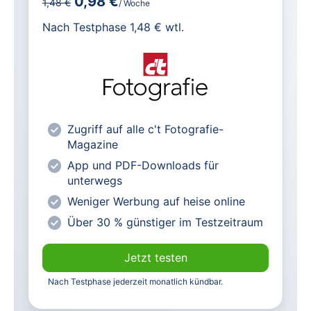
0,98 €
1,48 €
/ Woche
für IT und Technik.
Nach Testphase 1,48 € wtl.
Alle heise-Magazine im Browser und
als PDF
Alle exklusiven heise+ Artikel frei
zugänglich
heise online mit weniger Werbung
Zugriff auf alle c't Fotografie-
lesen
Magazine
Vorteilspreis für Magazin-
App und PDF-Downloads für
Abonnenten
unterwegs
Weniger Werbung auf heise online
Über 30 % günstiger im Testzeitraum
Jetzt testen
Nach Testphase jederzeit monatlich kündbar.