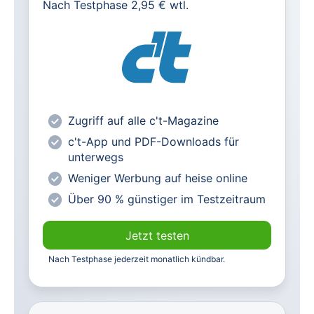
Nach Testphase 2,95 € wtl.
Alle heise-Magazine im Browser und
als PDF
Alle exklusiven heise+ Artikel frei
zugänglich
heise online mit weniger Werbung
lesen
Zugriff auf alle c't-Magazine
Vorteilspreis für Magazin-
c't-App und PDF-Downloads für
Abonnenten
unterwegs
Weniger Werbung auf heise online
Über 90 % günstiger im Testzeitraum
Jetzt testen
Nach Testphase jederzeit monatlich kündbar.