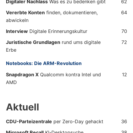
Digitaler Nachlass
Was es zu bedenken gibt
62
Vererbte Konten
finden, dokumentieren,
64
abwickeln
Interview
Digitale Erinnerungskultur
70
Juristische Grundlagen
rund ums digitale
72
Erbe
Notebooks: Die ARM-Revolution
Snapdragon X
Qualcomm kontra Intel und
12
AMD
Aktuell
CDU-Parteizentrale
per Zero-Day gehackt
36
Microsoft Recall
KI-Desktopsuche
38