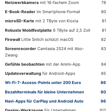
Netzwerkkamera
mit 16-fachem Zoom
78
E-Book-Reader
im Smartphone-Format
80
microSD-Karte
mit 2 TByte von Kioxia
81
Robuste Mobilfestplatte
6 TByte auf 2,5 Zoll
81
Firewall
Little Snitch schützt macOS
82
Screenrecorder
Camtasia 2024 mit Abo-
83
Zwang
Gefühle beobachten
mit der Animi-App
84
Updateverwaltung
für Android-Apps
85
Wi-Fi-7-Access-Points unter 200 Euro
86
Bezahlterminals für kleine Unternehmen
90
Navi-Apps für CarPlay und Android Auto
96
Design-Werkzeuge
für Unternehmen
102