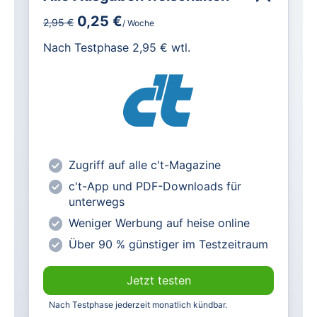
0,25 €
2,95 €
/ Woche
für IT und Technik.
Nach Testphase 2,95 € wtl.
Alle heise-Magazine im Browser und
als PDF
Alle exklusiven heise+ Artikel frei
zugänglich
heise online mit weniger Werbung
lesen
Zugriff auf alle c't-Magazine
Vorteilspreis für Magazin-
c't-App und PDF-Downloads für
Abonnenten
unterwegs
Weniger Werbung auf heise online
Über 90 % günstiger im Testzeitraum
Jetzt testen
Nach Testphase jederzeit monatlich kündbar.