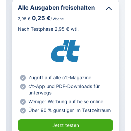
Alle Ausgaben freischalten
0,25 €
2,95 €
/ Woche
für IT und Technik.
Nach Testphase 2,95 € wtl.
Alle heise-Magazine im Browser und
als PDF
Alle exklusiven heise+ Artikel frei
zugänglich
heise online mit weniger Werbung
lesen
Zugriff auf alle c't-Magazine
Vorteilspreis für Magazin-
c't-App und PDF-Downloads für
Abonnenten
unterwegs
Weniger Werbung auf heise online
Über 90 % günstiger im Testzeitraum
Jetzt testen