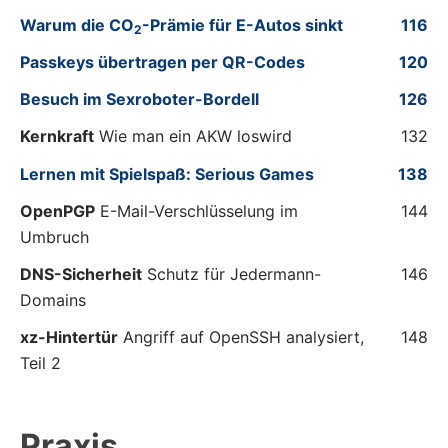
Warum die CO
-Prämie für E-Autos sinkt
116
2
Passkeys übertragen per QR-Codes
120
Besuch im Sexroboter-Bordell
126
Kernkraft
Wie man ein AKW loswird
132
Lernen mit Spielspaß: Serious Games
138
OpenPGP
E-Mail-Verschlüsselung im
144
Umbruch
DNS-Sicherheit
Schutz für Jedermann-
146
Domains
xz-Hintertür
Angriff auf OpenSSH analysiert,
148
Teil 2
Praxis