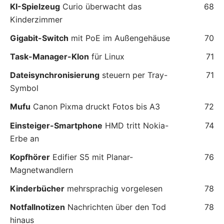
KI-Spielzeug
Curio überwacht das
68
Kinderzimmer
Gigabit-Switch
mit PoE im Außengehäuse
70
Task-Manager-Klon
für Linux
71
Dateisynchronisierung
steuern per Tray-
71
Symbol
Mufu
Canon Pixma druckt Fotos bis A3
72
Einsteiger-Smartphone
HMD tritt Nokia-
74
Erbe an
Kopfhörer
Edifier S5 mit Planar-
76
Magnetwandlern
Kinderbücher
mehrsprachig vorgelesen
78
Notfallnotizen
Nachrichten über den Tod
78
hinaus