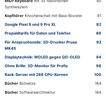
MIDI-Keyboard
mit 35 historischen
80
Synthesizern
Kopfhörer
Knochenschall mit Bass-Booster
81
Google Pixel 9 und 9 Pro XL
82
Prepaidtarife für Daten und Telefon
86
Für Anspruchsvolle: 3D-Drucker Prusa
92
MK4S
Displaytechnik: WOLED gegen QD-OLED
94
Ohne Brille: 3D-Monitor für Profis
98
Rack-Server mit 288 CPU-Kernen
100
Bücher
Botnetze
164
Bücher
Softwarearchitektur
164