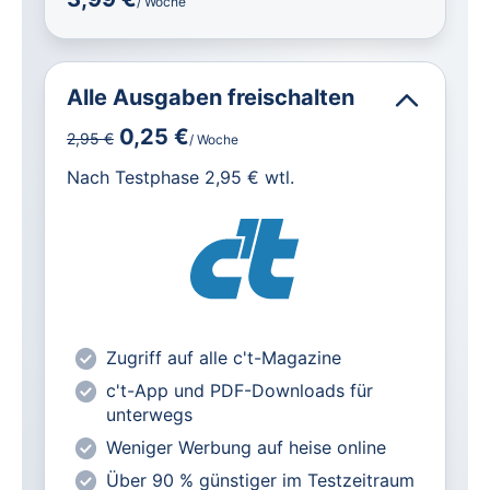
/ Woche
Alle Ausgaben freischalten
0,25 €
2,95 €
/ Woche
für IT und Technik.
Nach Testphase 2,95 € wtl.
Alle heise-Magazine im Browser und
als PDF
Alle exklusiven heise+ Artikel frei
zugänglich
heise online mit weniger Werbung
lesen
Zugriff auf alle c't-Magazine
Vorteilspreis für Magazin-
c't-App und PDF-Downloads für
Abonnenten
unterwegs
Weniger Werbung auf heise online
Über 90 % günstiger im Testzeitraum