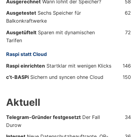
Ausgerechnet
Wann lohnt der Speicher?
58
Ausgetestet
Sechs Speicher für
62
Balkonkraftwerke
Ausgetüftelt
Sparen mit dynamischen
72
Tarifen
Raspi statt Cloud
Raspi einrichten
Startklar mit wenigen Klicks
146
c’t-BASPi
Sichern und syncen ohne Cloud
150
Aktuell
Telegram-Gründer festgesetzt
Der Fall
34
Durow
Internet
Neue Datenschutzbeauftragte, QR-
36