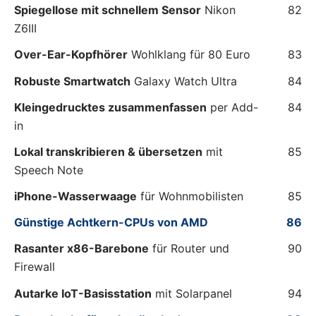
Spiegellose mit schnellem Sensor
Nikon
82
Z6III
Over-Ear-Kopfhörer
Wohlklang für 80 Euro
83
Robuste Smartwatch
Galaxy Watch Ultra
84
Kleingedrucktes zusammenfassen
per Add-
84
in
Lokal transkribieren & übersetzen
mit
85
Speech Note
iPhone-Wasserwaage
für Wohnmobilisten
85
Günstige Achtkern-CPUs von AMD
86
Rasanter x86-Barebone
für Router und
90
Firewall
Autarke IoT-Basisstation
mit Solarpanel
94