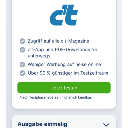
Alle heise-Magazine im Browser und
als PDF
Alle exklusiven heise+ Artikel frei
zugänglich
heise online mit weniger Werbung
lesen
Zugriff auf alle c't-Magazine
Vorteilspreis für Magazin-
c't-App und PDF-Downloads für
Abonnenten
unterwegs
Weniger Werbung auf heise online
Über 90 % günstiger im Testzeitraum
Jetzt testen
Nach Testphase jederzeit monatlich kündbar.
Ausgabe einmalig